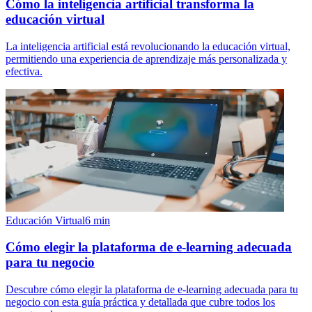
Cómo la inteligencia artificial transforma la
educación virtual
La inteligencia artificial está revolucionando la educación virtual,
permitiendo una experiencia de aprendizaje más personalizada y
efectiva.
Educación Virtual
6
min
Cómo elegir la plataforma de e-learning adecuada
para tu negocio
Descubre cómo elegir la plataforma de e-learning adecuada para tu
negocio con esta guía práctica y detallada que cubre todos los