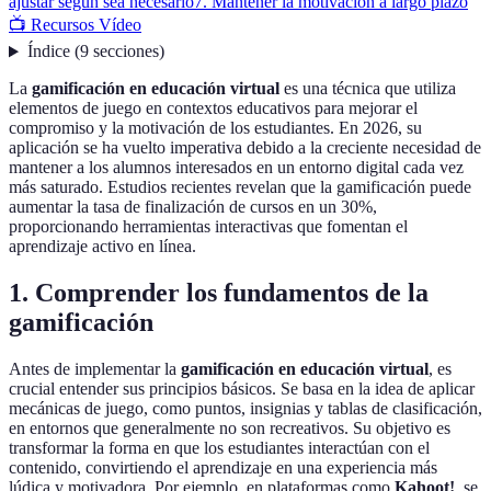
ajustar según sea necesario
7. Mantener la motivación a largo plazo
📺 Recursos Vídeo
Índice
(
9
secciones
)
La
gamificación en educación virtual
es una técnica que utiliza
elementos de juego en contextos educativos para mejorar el
compromiso y la motivación de los estudiantes. En 2026, su
aplicación se ha vuelto imperativa debido a la creciente necesidad de
mantener a los alumnos interesados en un entorno digital cada vez
más saturado. Estudios recientes revelan que la gamificación puede
aumentar la tasa de finalización de cursos en un 30%,
proporcionando herramientas interactivas que fomentan el
aprendizaje activo en línea.
1. Comprender los fundamentos de la
gamificación
Antes de implementar la
gamificación en educación virtual
, es
crucial entender sus principios básicos. Se basa en la idea de aplicar
mecánicas de juego, como puntos, insignias y tablas de clasificación,
en entornos que generalmente no son recreativos. Su objetivo es
transformar la forma en que los estudiantes interactúan con el
contenido, convirtiendo el aprendizaje en una experiencia más
lúdica y motivadora. Por ejemplo, en plataformas como
Kahoot!
, se