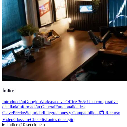
Índice
Introducción
Google Workspace vs Office 365: Una comparativa
detallada
Información General
Funcionalidades
Clave
Precios
Seguridad
Integraciones y Compatibilidad
📺 Recurso
Vídeo
Glossaire
Checklist antes de elegir
Índice
(
10
secciones
)