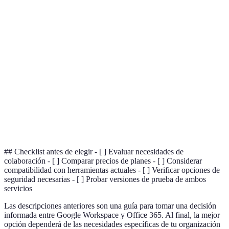
Terme
Definición
Almacenamiento y acceso a datos y
Nube
programas a través de internet.
Conjunto de programas informáticos
Suite
diseñados para trabajar juntos.
Autenticación de
Método de control de acceso que requiere dos
dos factores
formas de identificación.
## Checklist antes de elegir - [ ] Evaluar necesidades de
colaboración - [ ] Comparar precios de planes - [ ] Considerar
compatibilidad con herramientas actuales - [ ] Verificar opciones de
seguridad necesarias - [ ] Probar versiones de prueba de ambos
servicios
Las descripciones anteriores son una guía para tomar una decisión
informada entre Google Workspace y Office 365. Al final, la mejor
opción dependerá de las necesidades específicas de tu organización