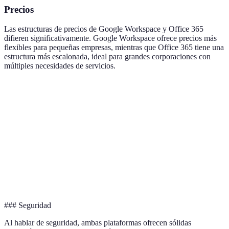
Precios
Las estructuras de precios de Google Workspace y Office 365
difieren significativamente. Google Workspace ofrece precios más
flexibles para pequeñas empresas, mientras que Office 365 tiene una
estructura más escalonada, ideal para grandes corporaciones con
múltiples necesidades de servicios.
Planes
Google Workspace
Office 365
Desde
Desde
Básico
5,20€/usuario/mes
4,20€/usuario/mes
Empresarial
10,40€/usuario/mes
10,50€/usuario/mes
Premium
Consultar precios
Consultar precios
### Seguridad
Al hablar de seguridad, ambas plataformas ofrecen sólidas