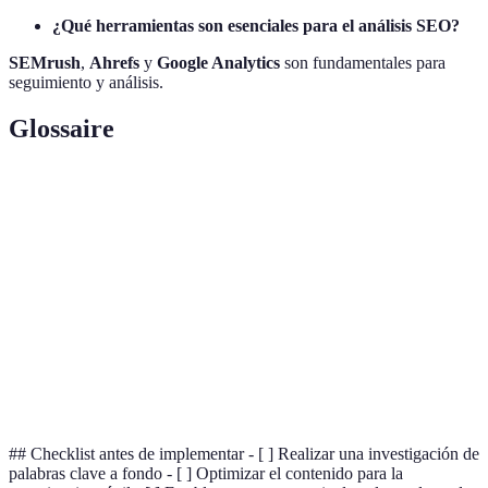
¿Qué herramientas son esenciales para el análisis SEO?
SEMrush
,
Ahrefs
y
Google Analytics
son fundamentales para
seguimiento y análisis.
Glossaire
Terme
Definición
Palabra
Término utilizado para buscar información en
clave
línea.
Backlink
Enlace entrante desde otro sitio web.
Tasa de
Porcentaje de usuarios que abandonan tras una sola
rebote
visita
## Checklist antes de implementar - [ ] Realizar una investigación de
palabras clave a fondo - [ ] Optimizar el contenido para la