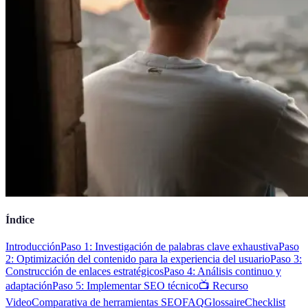
Índice
Introducción
Paso 1: Investigación de palabras clave exhaustiva
Paso
2: Optimización del contenido para la experiencia del usuario
Paso 3:
Construcción de enlaces estratégicos
Paso 4: Análisis continuo y
adaptación
Paso 5: Implementar SEO técnico
📺 Recurso
Video
Comparativa de herramientas SEO
FAQ
Glossaire
Checklist