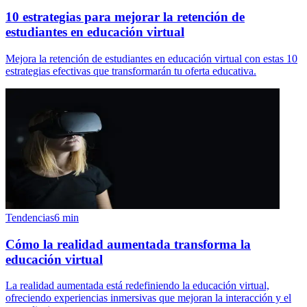
10 estrategias para mejorar la retención de
estudiantes en educación virtual
Mejora la retención de estudiantes en educación virtual con estas 10
estrategias efectivas que transformarán tu oferta educativa.
Tendencias
6
min
Cómo la realidad aumentada transforma la
educación virtual
La realidad aumentada está redefiniendo la educación virtual,
ofreciendo experiencias inmersivas que mejoran la interacción y el