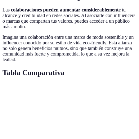
Las
colaboraciones pueden aumentar considerablemente
tu
alcance y credibilidad en redes sociales. Al asociarte con influencers
o marcas que compartan tus valores, puedes acceder a un público
más amplio.
Imagina una colaboración entre una marca de moda sostenible y un
influencer conocido por su estilo de vida eco-friendly. Esta alianza
no solo genera beneficios mutuos, sino que también construye una
comunidad más fuerte y comprometida, lo que a su vez mejora la
lealtad.
Tabla Comparativa
Elemento
Ventajas
Desafíos
Estrategia Sug
Identidad
Reconocimiento,
Establecer
Desarrollar una 
Clara
Lealtad
desde cero
de marca
Contenido
Mayor alcance,
Recursos
Planificación de
de Calidad
Viralidad
requeridos
contenido