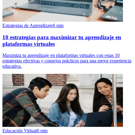
Estrategias de Aprendizaje
6
min
10 estrategias para maximizar tu aprendizaje en
plataformas virtuales
Maximiza tu aprendizaje en plataformas virtuales con estas 10
estrategias efectivas y consejos prácticos para una mejor experiencia
educativa.
Educación Virtual
6
min