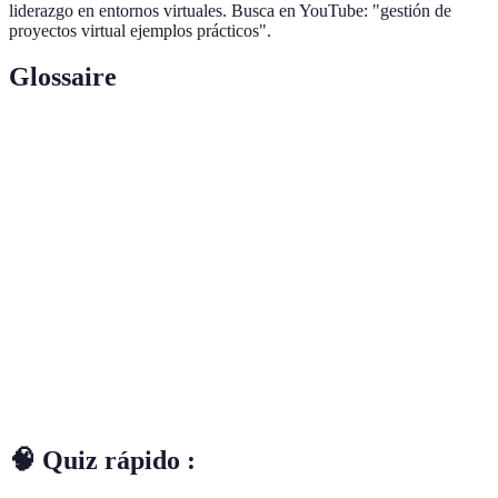
liderazgo en entornos virtuales. Busca en YouTube: "gestión de
proyectos virtual ejemplos prácticos".
Glossaire
Terme
Définición
Metodología que define metas específicas,
Objetivo
medibles, alcanzables, relevantes y
SMART
temporales.
Planificación detallada que indica plazos de
Cronograma
las actividades de un proyecto.
Comunicación en tiempo real entre personas a
Videoconferencia
través de video y audio.
🧠 Quiz rápido :