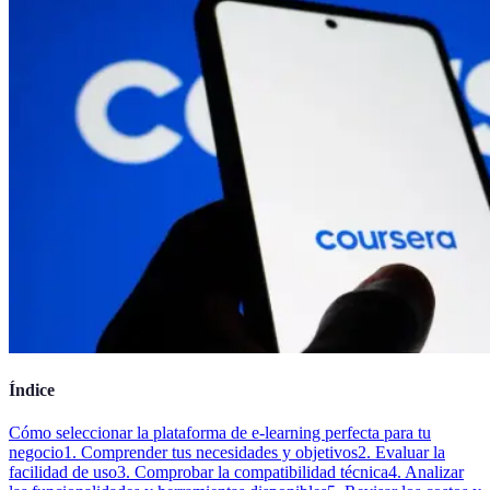
Índice
Cómo seleccionar la plataforma de e-learning perfecta para tu
negocio
1. Comprender tus necesidades y objetivos
2. Evaluar la
facilidad de uso
3. Comprobar la compatibilidad técnica
4. Analizar