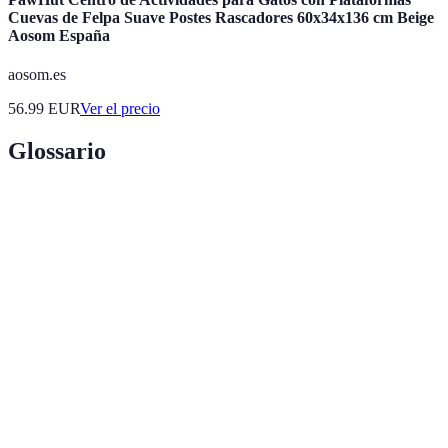
Cuevas de Felpa Suave Postes Rascadores 60x34x136 cm Beige
Aosom España
aosom.es
56.99
EUR
Ver el precio
Glossario
Terme
Définition
Plataforma
Sistema digital que permite crear, gestionar y
de e-learning
acceder a contenido educativo en línea.
Medida de la facilidad con que un usuario puede
Usabilidad
navegar y utilizar un sistema.
Proceso de hacer que dos sistemas diferentes
Integración
trabajen juntos de manera eficaz.