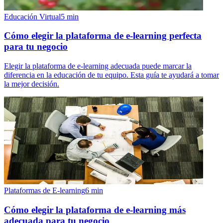
Educación Virtual
5
min
Cómo elegir la plataforma de e-learning perfecta
para tu negocio
Elegir la plataforma de e-learning adecuada puede marcar la
diferencia en la educación de tu equipo. Esta guía te ayudará a tomar
la mejor decisión.
Plataformas de E-learning
6
min
Cómo elegir la plataforma de e-learning más
adecuada para tu negocio