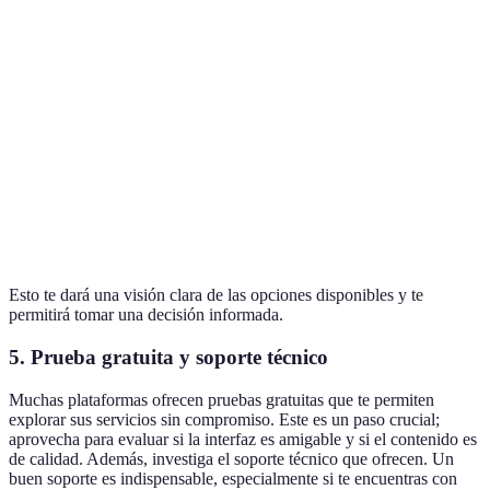
Plataforma
Precio Mensual
Contenido Multimedia
Acce
Plataforma
20 EUR
Sí
Móv
A
Plataforma
15 EUR
No
Solo
B
Plataforma
Móvi
25 EUR
Sí
C
Desk
Esto te dará una visión clara de las opciones disponibles y te
permitirá tomar una decisión informada.
5. Prueba gratuita y soporte técnico
Muchas plataformas ofrecen pruebas gratuitas que te permiten
explorar sus servicios sin compromiso. Este es un paso crucial;
aprovecha para evaluar si la interfaz es amigable y si el contenido es
de calidad. Además, investiga el soporte técnico que ofrecen. Un
buen soporte es indispensable, especialmente si te encuentras con