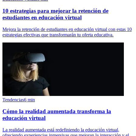
10 estrategias para mejorar la retención de
estudiantes en educación virtual
Mejora la retención de estudiantes en educación virtual con estas 10
estrategias efectivas que transformarán tu oferta educativa.
Tendencias
6
min
Cómo la realidad aumentada transforma la
educación virtual
La realidad aumentada está redefiniendo la educación virtual,
ofreciendo experiencias inmersivas que mejoran la interacción y el