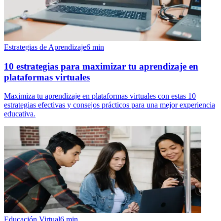
Estrategias de Aprendizaje
6
min
10 estrategias para maximizar tu aprendizaje en
plataformas virtuales
Maximiza tu aprendizaje en plataformas virtuales con estas 10
estrategias efectivas y consejos prácticos para una mejor experiencia
educativa.
Educación Virtual
6
min