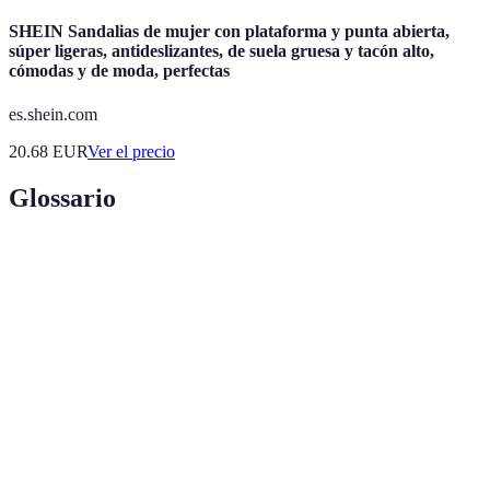
SHEIN Sandalias de mujer con plataforma y punta abierta,
súper ligeras, antideslizantes, de suela gruesa y tacón alto,
cómodas y de moda, perfectas
es.shein.com
20.68
EUR
Ver el precio
Glossario
Terme
Définition
Plataforma
Sistema que permite la gestión y entrega de
de e-learning
cursos online.
Facilidad de acceso al contenido para diferentes
Accesibilidad
usuarios, incluyendo aquellos con discapacidades.
Capacidad de los estudiantes para interactuar con
Interactividad
el contenido y entre ellos.