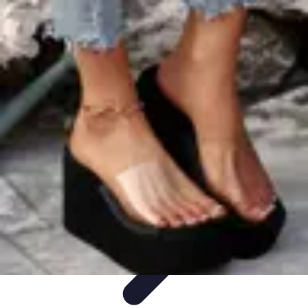
Conocimiento Virtual
Plataformas de E-learning
Estrategias de Aprendizaje
Plataformas de
E-Learning
Educación Virtual
Herramientas
Conocimiento Virtual