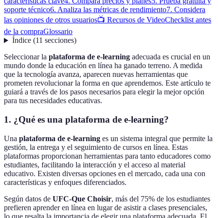
características clave
4. Compara precios y planes
5. Prueba gratuita y
soporte técnico
6. Analiza las métricas de rendimiento
7. Considera
las opiniones de otros usuarios
📺 Recursos de Video
Checklist antes
de la compra
Glossario
Índice
(
11
secciones
)
Seleccionar la
plataforma de e-learning
adecuada es crucial en un
mundo donde la educación en línea ha ganado terreno. A medida
que la tecnología avanza, aparecen nuevas herramientas que
prometen revolucionar la forma en que aprendemos. Este artículo te
guiará a través de los pasos necesarios para elegir la mejor opción
para tus necesidades educativas.
1. ¿Qué es una plataforma de e-learning?
Una
plataforma de e-learning
es un sistema integral que permite la
gestión, la entrega y el seguimiento de cursos en línea. Estas
plataformas proporcionan herramientas para tanto educadores como
estudiantes, facilitando la interacción y el acceso al material
educativo. Existen diversas opciones en el mercado, cada una con
características y enfoques diferenciados.
Según datos de
UFC-Que Choisir
, más del 75% de los estudiantes
prefieren aprender en línea en lugar de asistir a clases presenciales,
lo que resalta la importancia de elegir una plataforma adecuada. El