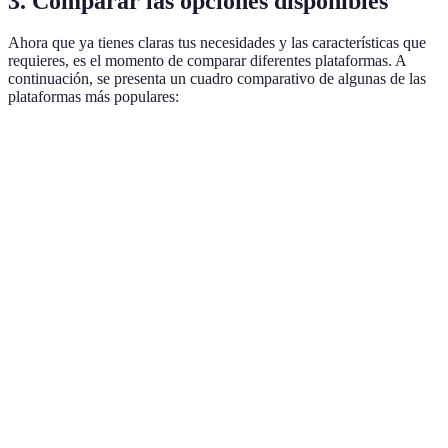
3. Comparar las opciones disponibles
Ahora que ya tienes claras tus necesidades y las características que
requieres, es el momento de comparar diferentes plataformas. A
continuación, se presenta un cuadro comparativo de algunas de las
plataformas más populares:
Característica
Plataforma A
Plataforma B
Plataforma
Interactividad
Alta
Media
Alta
Personalización
Limitada
Alta
Media
Integraciones
CRM y ERP
Solo CRM
CRM, LMS
Análisis y
Básico
Avanzado
Avanzado
reportes
Precio
$$
$$
$$$