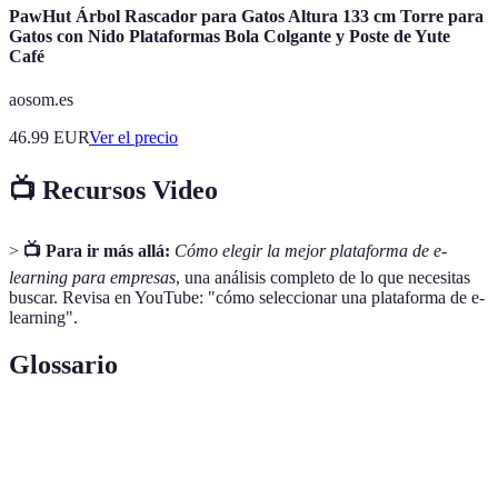
PawHut Árbol Rascador para Gatos Altura 133 cm Torre para
Gatos con Nido Plataformas Bola Colgante y Poste de Yute
Café
aosom.es
46.99
EUR
Ver el precio
📺 Recursos Video
>
📺 Para ir más allá:
Cómo elegir la mejor plataforma de e-
learning para empresas
, una análisis completo de lo que necesitas
buscar. Revisa en YouTube: "cómo seleccionar una plataforma de e-
learning".
Glossario
Terme
Définition
Aprendizaje y educación a través de medios
E-learning