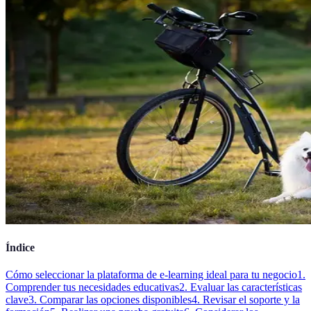
Índice
Cómo seleccionar la plataforma de e-learning ideal para tu negocio
1.
Comprender tus necesidades educativas
2. Evaluar las características
clave
3. Comparar las opciones disponibles
4. Revisar el soporte y la