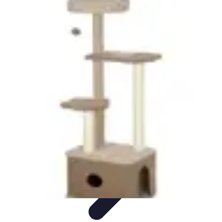
Conocimiento Virtual
Plataformas de E-learning
Estrategias de Aprendizaje
Plataformas de
E-Learning
Educación Virtual
Herramientas
Conocimiento Virtual