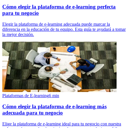
Cómo elegir la plataforma de e-learning perfecta
para tu negocio
Elegir la plataforma de e-learning adecuada puede marcar la
diferencia en la educación de tu equipo. Esta guía te ayudará a tomar
la mejor decisión.
Plataformas de E-learning
6
min
Cómo elegir la plataforma de e-learning más
adecuada para tu negocio
Elige la plataforma de e-learning ideal para tu negocio con nuestra