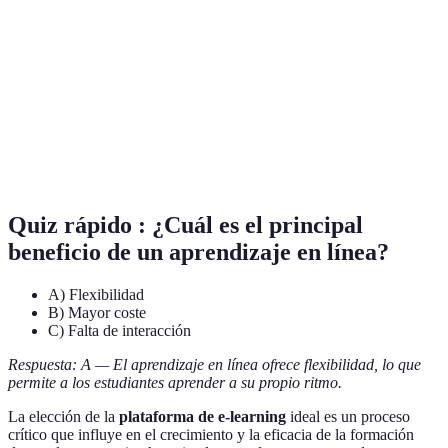
electrónicos y digitales.
Capacidad de los usuarios para interactuar y
Interactividad
participar activamente en el aprendizaje.
ROI (Retorno
Medida de la rentabilidad que se obtiene de una
de la
inversión en comparación con su costo.
inversión)
Quiz rápido : ¿Cuál es el principal
beneficio de un aprendizaje en línea?
A) Flexibilidad
B) Mayor coste
C) Falta de interacción
Respuesta: A — El aprendizaje en línea ofrece flexibilidad, lo que
permite a los estudiantes aprender a su propio ritmo.
La elección de la
plataforma de e-learning
ideal es un proceso
crítico que influye en el crecimiento y la eficacia de la formación