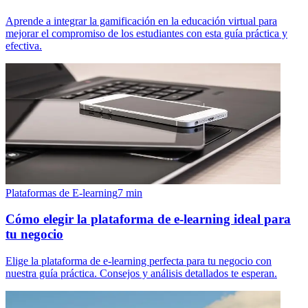
Aprende a integrar la gamificación en la educación virtual para
mejorar el compromiso de los estudiantes con esta guía práctica y
efectiva.
Plataformas de E-learning
7
min
Cómo elegir la plataforma de e-learning ideal para
tu negocio
Elige la plataforma de e-learning perfecta para tu negocio con
nuestra guía práctica. Consejos y análisis detallados te esperan.