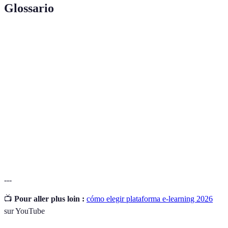
Glossario
Terme
Définition
Plataforma de
Sistema online para la educación y formación a
e-learning
distancia.
Soporte al
Asistencia que brinda el proveedor para
cliente
resolver problemas de los usuarios.
Capacidad de una plataforma para funcionar en
Compatibilidad
diferentes dispositivos y sistemas operativos.
---
📺
Pour aller plus loin :
cómo elegir plataforma e-learning 2026
sur YouTube