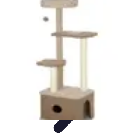
Conocimiento Virtual
Plataformas de E-learning
Estrategias de Aprendizaje
Plataformas de
E-Learning
Educación Virtual
Herramientas
Conocimiento Virtual