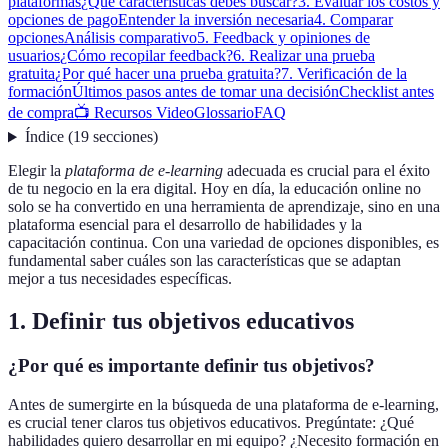
plataformas
¿Qué características debes buscar?
3. Evaluar los costos y
opciones de pago
Entender la inversión necesaria
4. Comparar
opciones
Análisis comparativo
5. Feedback y opiniones de
usuarios
¿Cómo recopilar feedback?
6. Realizar una prueba
gratuita
¿Por qué hacer una prueba gratuita?
7. Verificación de la
formación
Últimos pasos antes de tomar una decisión
Checklist antes
de compra
📺 Recursos Video
Glossario
FAQ
Índice
(
19
secciones
)
Elegir la
plataforma de e-learning
adecuada es crucial para el éxito
de tu negocio en la era digital. Hoy en día, la educación online no
solo se ha convertido en una herramienta de aprendizaje, sino en una
plataforma esencial para el desarrollo de habilidades y la
capacitación continua. Con una variedad de opciones disponibles, es
fundamental saber cuáles son las características que se adaptan
mejor a tus necesidades específicas.
1. Definir tus objetivos educativos
¿Por qué es importante definir tus objetivos?
Antes de sumergirte en la búsqueda de una plataforma de e-learning,
es crucial tener claros tus objetivos educativos. Pregúntate: ¿Qué
habilidades quiero desarrollar en mi equipo? ¿Necesito formación en