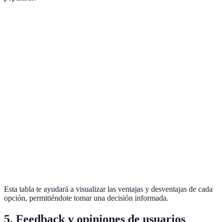
Característica
Plataforma A
Plataforma B
Plataforma
Facilidad de
Alta
Media
Baja
uso
Compatibilidad
Todas
Móvil
Solo web
Personalización
Alta
Baja
Media
Horario
Soporte
24/7
24/7
limitado
Precio
100€/año
200€/año
150€/mes
Esta tabla te ayudará a visualizar las ventajas y desventajas de cada
opción, permitiéndote tomar una decisión informada.
5. Feedback y opiniones de usuarios