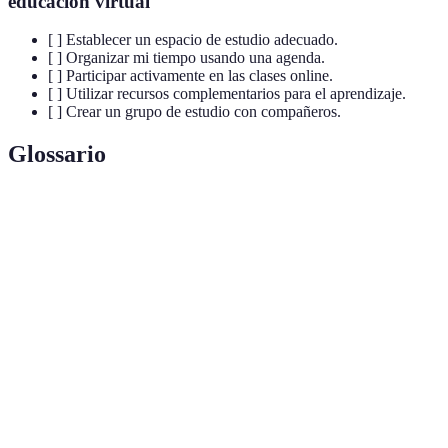
educación virtual
[ ] Establecer un espacio de estudio adecuado.
[ ] Organizar mi tiempo usando una agenda.
[ ] Participar activamente en las clases online.
[ ] Utilizar recursos complementarios para el aprendizaje.
[ ] Crear un grupo de estudio con compañeros.
Glossario
Terme
Définition
Educación
Modalidad de enseñanza que utiliza plataformas
virtual
online para impartir conocimientos.
Gestión del
Estrategia para organizar tus actividades de
tiempo
manera efectiva.
Participación
Involucrarse en clase mediante preguntas y
activa
discusiones.