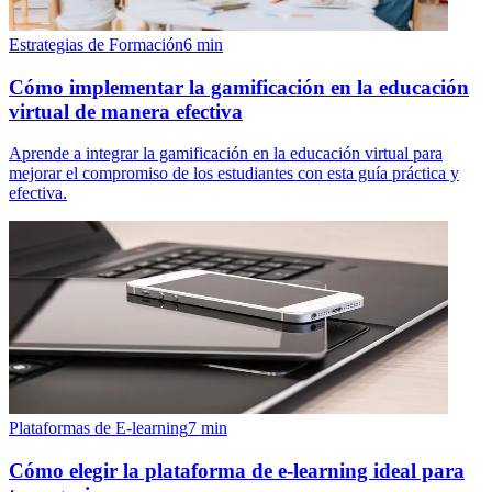
Estrategias de Formación
6
min
Cómo implementar la gamificación en la educación
virtual de manera efectiva
Aprende a integrar la gamificación en la educación virtual para
mejorar el compromiso de los estudiantes con esta guía práctica y
efectiva.
Plataformas de E-learning
7
min
Cómo elegir la plataforma de e-learning ideal para