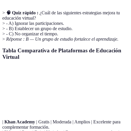
>
🧠 Quiz rápido :
¿Cuál de las siguientes estrategias mejora tu
educación virtual?
> - A) Ignorar las participaciones.
> - B) Establecer un grupo de estudio.
> - C) No organizar el tiempo.
>
Réponse : B — Un grupo de estudio fortalece el aprendizaje.
Tabla Comparativa de Plataformas de Educación
Virtual
Plataforma
Costo
Interacción
Recursos
Verdic
Ideal 
Coursera
Gratis/Pago
Alta
Amplios
cursos
prestig
|
Khan Academy
| Gratis | Moderada | Amplios | Excelente para
complementar formación.