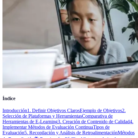
Índice
Introducción
1. Definir Objetivos Claros
Ejemplo de Objetivos
2.
Selección de Plataformas y Herramientas
Comparativa de
Herramientas de E-Learning
3. Creación de Contenido de Calidad
4.
Implementar Métodos de Evaluación Continua
Tipos de
Evaluación
5. Recopilación y Análisis de Retroalimentación
Métodos