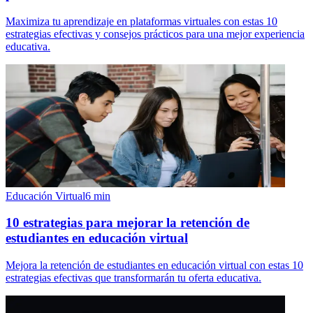
Maximiza tu aprendizaje en plataformas virtuales con estas 10
estrategias efectivas y consejos prácticos para una mejor experiencia
educativa.
Educación Virtual
6
min
10 estrategias para mejorar la retención de
estudiantes en educación virtual
Mejora la retención de estudiantes en educación virtual con estas 10
estrategias efectivas que transformarán tu oferta educativa.