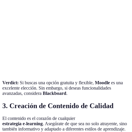
Herramienta
Facilidad de uso
Integraciones
Soporte
Moodle
Alta
Sí
Comunidad
Blackboard
Media
Sí
Premium
Edmodo
Alta
No
Comunidad
Teachable
Alta
Sí
Premium
Verdict:
Si buscas una opción gratuita y flexible,
Moodle
es una
excelente elección. Sin embargo, si deseas funcionalidades
avanzadas, considera
Blackboard
.
3. Creación de Contenido de Calidad
El contenido es el corazón de cualquier
estrategia e-learning
. Asegúrate de que sea no solo atrayente, sino
también informativo y adaptado a diferentes estilos de aprendizaje.