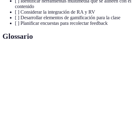
[ ] Identificar herramientas multimedia que se alineen con el
contenido
[ ] Considerar la integración de RA y RV
[ ] Desarrollar elementos de gamificación para la clase
[ ] Planificar encuestas para recolectar feedback
Glossario
Terme
Définition
Uso de elementos de juego en contextos no
Gamificación
lúdicos para mejorar el compromiso.
Realidad
Tecnología que superpone información digital en
Aumentada
el mundo real.
Plataformas
Herramientas en línea que facilitan el aprendizaje
Educativas
y la enseñanza.