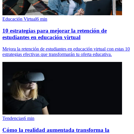
Educación Virtual
6
min
10 estrategias para mejorar la retención de
estudiantes en educación virtual
Mejora la retención de estudiantes en educación virtual con estas 10
estrategias efectivas que transformarán tu oferta educativa.
Tendencias
6
min
Cómo la realidad aumentada transforma la