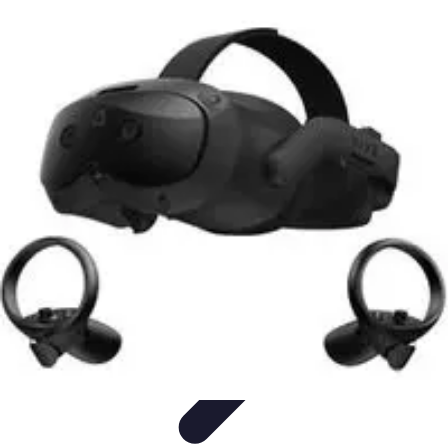
Conocimiento Virtual
Plataformas de E-learning
Estrategias de Aprendizaje
Plataformas de
E-Learning
Educación Virtual
Herramientas
Conocimiento Virtual