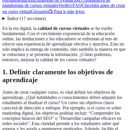
retroalimentación
Estrategias de evaluación:
Comparativa de
plataformas de cursos virtuales
Verdict:
FAQ
Checklist antes de crear
un curso virtual
Glossario
📺 Para ir más lejos:
Índice
(
17
secciones
)
En la era digital, la
calidad de cursos virtuales
se ha vuelto
fundamental. Con el crecimiento exponencial de la educación
online, las instituciones y los educadores se enfrentan al reto de
ofrecer una experiencia de aprendizaje efectiva y atractiva. Esto no
solo implica la entrega de contenido, sino también la manera en que
se estructura y se presenta la información. ¿Cómo podemos,
entonces, mejorar la calidad de los cursos virtuales?
1. Definir claramente los objetivos de
aprendizaje
Antes de crear cualquier curso, es vital definir los objetivos de
aprendizaje. ¿Qué habilidades o conocimientos deben adquirir los
estudiantes al finalizar el curso? Un curso sin objetivos claros
carecerá de dirección y enfoque. Por ejemplo, si el curso es sobre
marketing digital, los objetivos podrían incluir: “Comprender los
conceptos básicos del SEO” o “Desarrollar campañas eficaces en
redes sociales”. Esta claridad permite a los estudiantes saber qué
esperar y les ayuda a mantenerse motivados. Además, facilita el