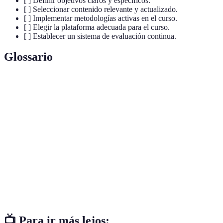
[ ] Definir objetivos claros y específicos.
[ ] Seleccionar contenido relevante y actualizado.
[ ] Implementar metodologías activas en el curso.
[ ] Elegir la plataforma adecuada para el curso.
[ ] Establecer un sistema de evaluación continua.
Glossario
Terme
Définition
Evaluación
Método de evaluación que ocurre durante el
formativa
proceso educativo.
Metodología
Enfoque de enseñanza que involucra
activa
activamente a los estudiantes.
Plataforma
Entorno digital donde se gestionan cursos
LMS
online.
📺 Para ir más lejos: