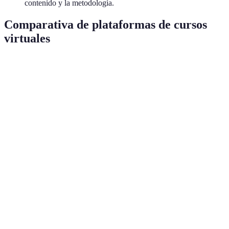
contenido y la metodología.
Comparativa de plataformas de cursos
virtuales
Plataforma
Usabilidad
Funcionalidades
Tipo de conten
Integración de
Textos, videos,
Moodle
Fácil
recursos
foros
Google
Colaboración en
Documentos,
Muy fácil
Classroom
equipo
presentaciones
Videos,
Teachable
Moderada
Venta de cursos
cuestionarios
Cursos
Udemy
Fácil
Videos, proyect
predefinidos