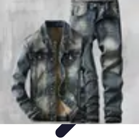
Conocimiento Virtual
Plataformas de E-learning
Estrategias de Aprendizaje
Plataformas de
E-Learning
Educación Virtual
Herramientas
Conocimiento Virtual