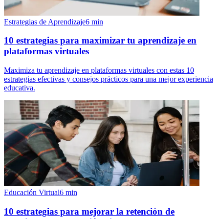
Estrategias de Aprendizaje
6
min
10 estrategias para maximizar tu aprendizaje en
plataformas virtuales
Maximiza tu aprendizaje en plataformas virtuales con estas 10
estrategias efectivas y consejos prácticos para una mejor experiencia
educativa.
Educación Virtual
6
min
10 estrategias para mejorar la retención de