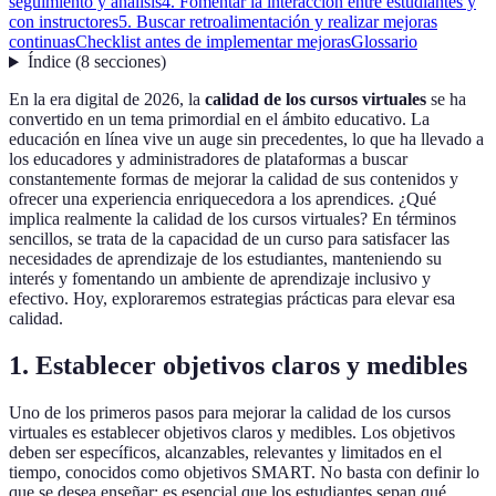
seguimiento y análisis
4. Fomentar la interacción entre estudiantes y
con instructores
5. Buscar retroalimentación y realizar mejoras
continuas
Checklist antes de implementar mejoras
Glossario
Índice
(
8
secciones
)
En la era digital de 2026, la
calidad de los cursos virtuales
se ha
convertido en un tema primordial en el ámbito educativo. La
educación en línea vive un auge sin precedentes, lo que ha llevado a
los educadores y administradores de plataformas a buscar
constantemente formas de mejorar la calidad de sus contenidos y
ofrecer una experiencia enriquecedora a los aprendices. ¿Qué
implica realmente la calidad de los cursos virtuales? En términos
sencillos, se trata de la capacidad de un curso para satisfacer las
necesidades de aprendizaje de los estudiantes, manteniendo su
interés y fomentando un ambiente de aprendizaje inclusivo y
efectivo. Hoy, exploraremos estrategias prácticas para elevar esa
calidad.
1. Establecer objetivos claros y medibles
Uno de los primeros pasos para mejorar la calidad de los cursos
virtuales es establecer objetivos claros y medibles. Los objetivos
deben ser específicos, alcanzables, relevantes y limitados en el
tiempo, conocidos como objetivos SMART. No basta con definir lo
que se desea enseñar; es esencial que los estudiantes sepan qué