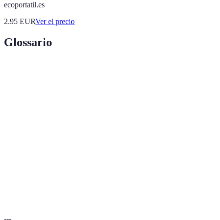
ecoportatil.es
2.95
EUR
Ver el precio
Glossario
Terme
Définition
Educación
Proceso de enseñanza-aprendizaje que se realiza
virtual
a través de plataformas digitales.
Capacidad del contenido educativo de permitir
Interactividad
la participación activa del estudiante.
Learning
Software que permite gestionar la formación
Management
online, incluyendo seguimiento y evaluación de
System (LMS)
estudiantes.
---