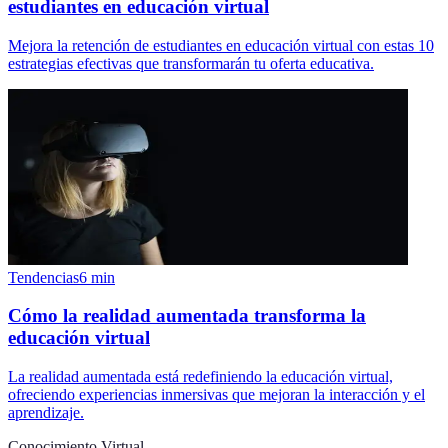
estudiantes en educación virtual
Mejora la retención de estudiantes en educación virtual con estas 10
estrategias efectivas que transformarán tu oferta educativa.
Tendencias
6
min
Cómo la realidad aumentada transforma la
educación virtual
La realidad aumentada está redefiniendo la educación virtual,
ofreciendo experiencias inmersivas que mejoran la interacción y el
aprendizaje.
Conocimiento Virtual