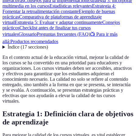
interactivas
Consejos para la implementación
Estrategia 3: Incorporar
multimedia en los cursos
Estadísticas relevantes
Estrategia 4:
Fomentar la retroalimentación constante
Ejemplo de buenas
prácticas
Comparativa de plataformas de aprendizaje
virtual
Estrategia 5: Evaluar y adaptar continuamente
Consejos
prácticos
Checklist antes de finalizar tus cursos
virtuales
Glossario
Preguntas frecuentes (FAQ)
📺 Para ir más
allá:
Productos recomendados
Índice
(
17
secciones
)
En el contexto actual de la educación virtual, mejorar la calidad de
los cursos se ha convertido en una prioridad para educadores y
organizaciones. Los cursos virtuales deben ser accesibles, atractivos
y efectivos para garantizar que los estudiantes adquieran el
conocimiento necesario. La calidad no solo se refiere al contenido
entregado, sino también a la forma en que se presenta, se interactúa
y se evalúa. A continuación, se presentan estrategias prácticas y
efectivas que nos ayudarán a elevar la calidad de tus cursos
virtuales.
Estrategia 1: Definición clara de objetivos
de aprendizaje
Para mejorar la calidad de los cursos virtuales, es vital establecer