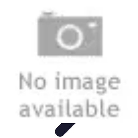
Conocimiento Virtual
Plataformas de E-learning
Estrategias de Aprendizaje
Plataformas de
E-Learning
Educación Virtual
Herramientas
Conocimiento Virtual