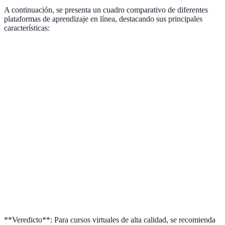
A continuación, se presenta un cuadro comparativo de diferentes
plataformas de aprendizaje en línea, destacando sus principales
características:
Plataforma
Interactividad
Multimedia
Retroalimentaci
Plataforma
Alta
Sí
Inmediata
A
Plataforma
Media
Bueno
Retrasada
B
Plataforma
Alta
Sí
Inmediata
C
Plataforma
Baja
No
N/A
D
**Veredicto**: Para cursos virtuales de alta calidad, se recomienda