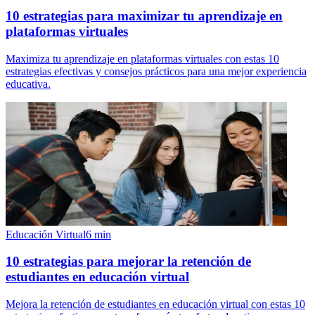
10 estrategias para maximizar tu aprendizaje en
plataformas virtuales
Maximiza tu aprendizaje en plataformas virtuales con estas 10
estrategias efectivas y consejos prácticos para una mejor experiencia
educativa.
Educación Virtual
6
min
10 estrategias para mejorar la retención de
estudiantes en educación virtual
Mejora la retención de estudiantes en educación virtual con estas 10