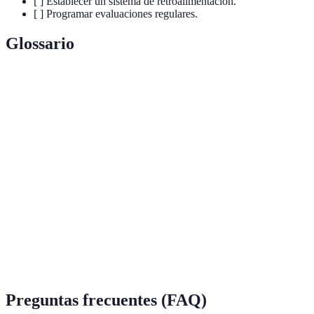
[ ] Establecer un sistema de retroalimentación.
[ ] Programar evaluaciones regulares.
Glossario
Terme
Définition
Capacidad del estudiante para interactuar
Interactividad
activamente con el contenido y el instructor
durante el curso.
Comentarios proporcionados a los
Retroalimentación
estudiantes sobre su desempeño, que les
ayudan a mejorar.
Uso de diferentes formatos, como texto,
Multimedia
audio, video e imágenes, en la enseñanza.
Preguntas frecuentes (FAQ)