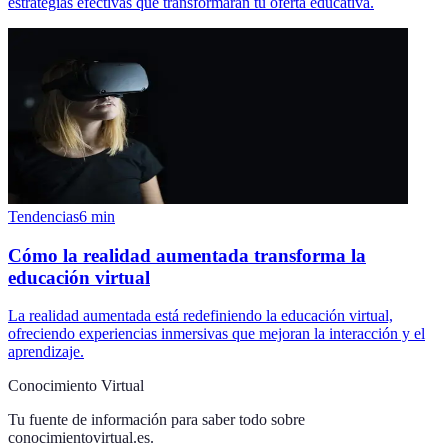
estrategias efectivas que transformarán tu oferta educativa.
Tendencias
6
min
Cómo la realidad aumentada transforma la
educación virtual
La realidad aumentada está redefiniendo la educación virtual,
ofreciendo experiencias inmersivas que mejoran la interacción y el
aprendizaje.
Conocimiento Virtual
Tu fuente de información para saber todo sobre
conocimientovirtual.es
.