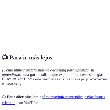
Modalidad de educación donde los cursos se
E-learning
imparten a través de medios digitales.
Técnicas de memorización que facilitan el
Mnemotecnia
aprendizaje.
Mentalidad de
Creencia de que las habilidades y talentos pueden
crecimiento
desarrollarse con el tiempo.
📺 Para ir más lejos
[Cómo utilizar plataformas de e-learning para optimizar tu
aprendizaje]
, una guía detallada que explora diferentes estrategias.
Busca en YouTube:
cómo maximizar aprendizaje plataformas
.
e-learning
📺
Pour aller plus loin :
cómo maximizar aprendizaje plataformas
e-learning
sur YouTube