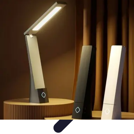
Conocimiento Virtual
Plataformas de E-learning
Estrategias de Aprendizaje
Plataformas de
E-Learning
Educación Virtual
Herramientas
Conocimiento Virtual