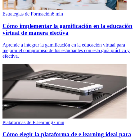
Estrategias de Formación
6
min
Cómo implementar la gamificación en la educación
virtual de manera efectiva
Aprende a integrar la gamificación en la educación virtual para
mejorar el compromiso de los estudiantes con esta guía práctica y
efectiva.
Plataformas de E-learning
7
min
Cómo elegir la plataforma de e-learning ideal para