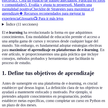
efectivas
3. Crea un espacio de trabajo adecuado
4. Participa en foros
y comunidades
5. Evalúa y ajusta tu progreso
6. Mantén una
mentalidad positiva
Checklist de Strategies para maximizar el
aprendizaje
🍀 Recursos recomendados para mejorar tu
experiencia
Glossario
📺 Para ir más lejos
Índice
(
11
secciones
)
El
e-learning
ha revolucionado la forma en que adquirimos
conocimientos. Esta modalidad de educación permite el acceso a
una amplia gama de cursos y recursos desde cualquier lugar del
mundo. Sin embargo, es fundamental adoptar estrategias efectivas
para
maximizar el aprendizaje en plataformas de e-learning
. En
este artículo, te proporcionaremos una guía práctica que incluye
consejos, métodos probados y herramientas que facilitarán tu
proceso de estudio.
1. Define tus objetivos de aprendizaje
Antes de sumergirte en una plataforma de e-learning, es crucial
establecer qué deseas lograr. La definición clara de tus objetivos te
ayudará a mantenerte enfocado y motivado. Por ejemplo, si
pretendes adquirir conocimientos en programación, podrías
establecer metas específicas, como completar un curso en Python en
un plazo de dos meses.