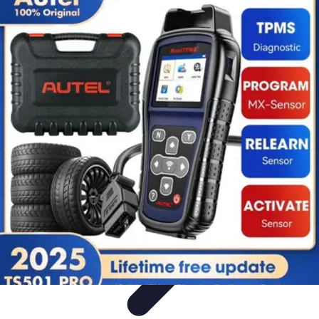
Conocimiento Virtual
Plataformas de E-learning
Estrategias de Aprendizaje
Plataformas de
E-Learning
Educación Virtual
Herramientas
Conocimiento Virtual