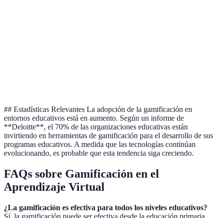
Estilo de
Lineal
Personalizado
Aprendizaje
Retención de
Media
Alta
Información
Feedback del
Ocasional
Constante
Estudiante
## Estadísticas Relevantes La adopción de la gamificación en
entornos educativos está en aumento. Según un informe de
**Deloitte**, el 70% de las organizaciones educativas están
invirtiendo en herramientas de gamificación para el desarrollo de sus
programas educativos. A medida que las tecnologías continúan
evolucionando, es probable que esta tendencia siga creciendo.
FAQs sobre Gamificación en el
Aprendizaje Virtual
¿La gamificación es efectiva para todos los niveles educativos?
Sí, la gamificación puede ser efectiva desde la educación primaria