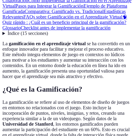
Colaboración
Cómo Implementar la Gamificación en el Aprendizaje
Virtual
Pasos para Integrar la Gamificación
Ejemplo de Plataforma
Gamificada
Comparativa: Gamificado vs. Tradicional
Estadísticas
Relevantes
FAQs sobre Gamificación en el Aprendizaje Virtual
🧠
Quiz rápido : ¿Cuál es un beneficio principal de la gamificación?
Glossario
Checklist antes de implementar la gamificación
Índice
(
15
secciones
)
La
gamificación en el aprendizaje virtual
se ha convertido en un
enfoque innovador para facilitar y mejorar el proceso educativo.
Este método integra elementos de juego en contextos no lúdicos
para motivar a los estudiantes y aumentar su interacción con los
contenidos. En un entorno donde la educación en línea ha ido en
aumento, la gamificación presenta una oportunidad valiosa para
hacer que el aprendizaje sea más atractivo y efectivo.
¿Qué es la Gamificación?
La gamificación se refiere al uso de elementos de diseño de juegos
en entornos no relacionados con el juego. Esto incluye la
incorporación de puntos, niveles, insignias, y retos, creando una
experiencia similar a la de un videojuego. Según datos de la
Universidad de Stanford
, los entornos gamificados pueden
aumentar la participación del estudiante en un 60%. Esto es crucial
en el aprendizaje virtual, donde la falta de interacción física puede