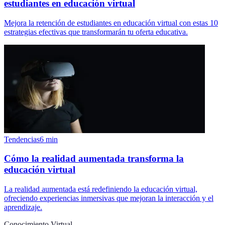
estudiantes en educación virtual
Mejora la retención de estudiantes en educación virtual con estas 10
estrategias efectivas que transformarán tu oferta educativa.
Tendencias
6
min
Cómo la realidad aumentada transforma la
educación virtual
La realidad aumentada está redefiniendo la educación virtual,
ofreciendo experiencias inmersivas que mejoran la interacción y el
aprendizaje.
Conocimiento Virtual