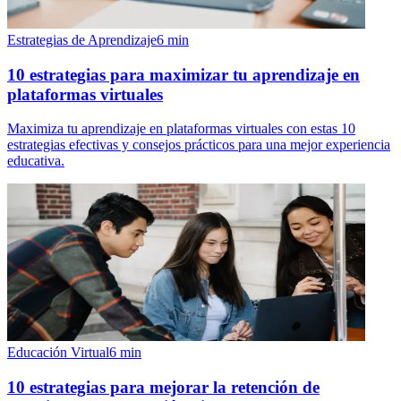
Estrategias de Aprendizaje
6
min
10 estrategias para maximizar tu aprendizaje en
plataformas virtuales
Maximiza tu aprendizaje en plataformas virtuales con estas 10
estrategias efectivas y consejos prácticos para una mejor experiencia
educativa.
Educación Virtual
6
min
10 estrategias para mejorar la retención de