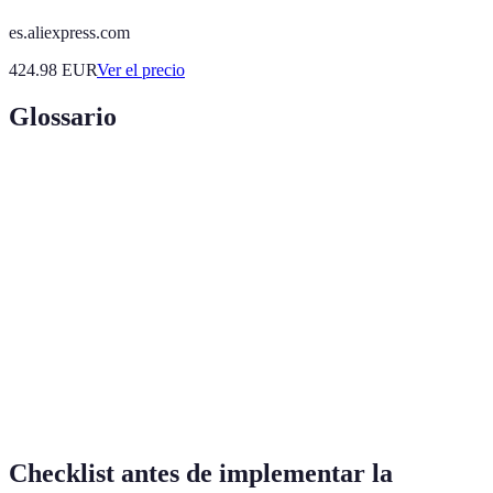
es.aliexpress.com
424.98
EUR
Ver el precio
Glossario
Terme
Définition
Proceso de aplicar elementos de diseño de juegos
Gamificación
en entornos no lúdicos.
Motivación
Impulso interno que lleva a una persona a realizar
intrínseca
una actividad por satisfacción personal.
Retroalimentación que permite a los estudiantes
Feedback
conocer su progreso y áreas de mejora.
Checklist antes de implementar la