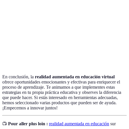
Realidad
Tecnología que superpone elementos
Aumentada
digitales en el mundo real.
Capacidad del usuario para interactuar con
Interactividad
el contenido en tiempo real.
LMS (Learning
Sistema que permite gestionar y
Management
administrar cursos y contenidos
System)
educativos.
En conclusión, la
realidad aumentada en educación virtual
ofrece oportunidades emocionantes y efectivas para enriquecer el
proceso de aprendizaje. Te animamos a que implementes estas
estrategias en tu propia práctica educativa y observes la diferencia
que puede hacer. Si estás interesado en herramientas adecuadas,
hemos seleccionado varias productos que pueden ser de ayuda.
¡Empecemos a innovar juntos!
📺
Pour aller plus loin :
realidad aumentada en educación
sur