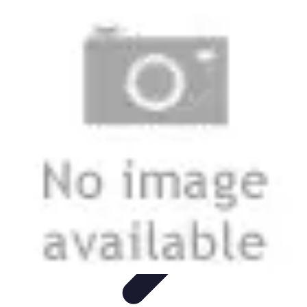
Conocimiento Virtual
Plataformas de E-learning
Estrategias de Aprendizaje
Plataformas de
E-Learning
Educación Virtual
Herramientas
Conocimiento Virtual