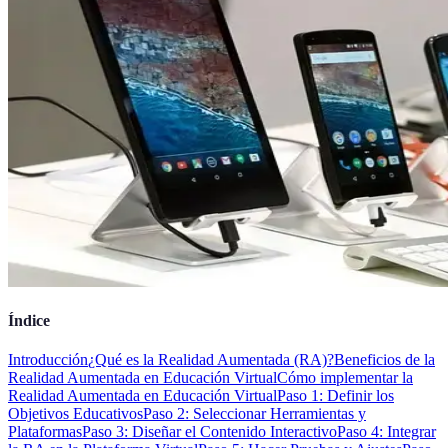
Índice
Introducción
¿Qué es la Realidad Aumentada (RA)?
Beneficios de la
Realidad Aumentada en Educación Virtual
Cómo implementar la
Realidad Aumentada en Educación Virtual
Paso 1: Definir los
Objetivos Educativos
Paso 2: Seleccionar Herramientas y
Plataformas
Paso 3: Diseñar el Contenido Interactivo
Paso 4: Integrar