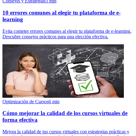
Consejos y Estrategias
5
min
10 errores comunes al elegir tu plataforma de e-
learning
Evita cometer errores comunes al elegir tu plataforma de e-learning.
Descubre consejos prácticos para una elección efectiva.
Optimización de Cursos
6
min
Cómo mejorar la calidad de los cursos virtuales de
forma efectiva
Mejora la calidad de tus cursos virtuales con estrategias prácticas y