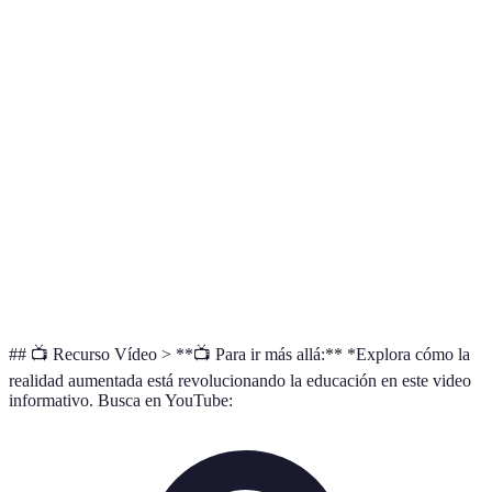
Gratu
Blippar
Alta
Imágenes, Videos
con 
prem
HP Reveal
Media
Imágenes, 3D
Gratu
Imágenes,
Aurasma
Alta
Free
Animaciones
Gratu
Zappar
Media
Imágenes, Juegos
con
limit
## 📺 Recurso Vídeo > **📺 Para ir más allá:** *Explora cómo la
realidad aumentada está revolucionando la educación en este video
informativo. Busca en YouTube: