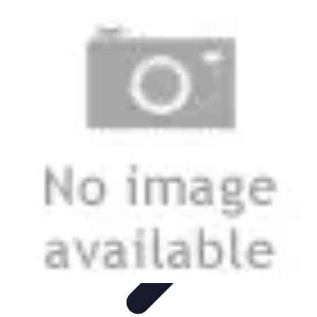
Conocimiento Virtual
Plataformas de E-learning
Estrategias de Aprendizaje
Plataformas de
E-Learning
Educación Virtual
Herramientas
Conocimiento Virtual