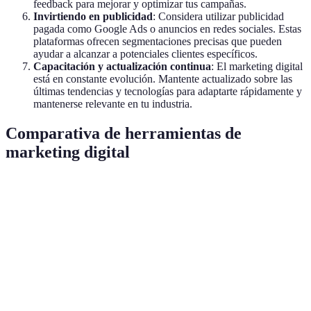
feedback para mejorar y optimizar tus campañas.
Invirtiendo en publicidad
: Considera utilizar publicidad
pagada como Google Ads o anuncios en redes sociales. Estas
plataformas ofrecen segmentaciones precisas que pueden
ayudar a alcanzar a potenciales clientes específicos.
Capacitación y actualización continua
: El marketing digital
está en constante evolución. Mantente actualizado sobre las
últimas tendencias y tecnologías para adaptarte rápidamente y
mantenerse relevante en tu industria.
Comparativa de herramientas de
marketing digital
Herramienta
Funcionalidad principal
Precio mensual (aprox
Google
Análisis de tráfico web
Gratis
Analytics
Mailchimp
Email marketing
Desde 10€
Hootsuite
Gestión de redes sociales
Desde 19€