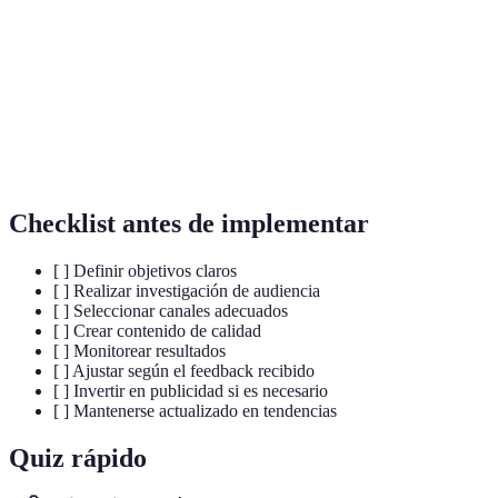
Optimización para motores de búsqueda con el fin de
SEO
mejorar la visibilidad en Google.
Marketing en motores de búsqueda, incluyendo
SEM
publicidad pagada.
Lead
Un contacto interesado en tu producto o servicio.
Checklist antes de implementar
[ ] Definir objetivos claros
[ ] Realizar investigación de audiencia
[ ] Seleccionar canales adecuados
[ ] Crear contenido de calidad
[ ] Monitorear resultados
[ ] Ajustar según el feedback recibido
[ ] Invertir en publicidad si es necesario
[ ] Mantenerse actualizado en tendencias
Quiz rápido