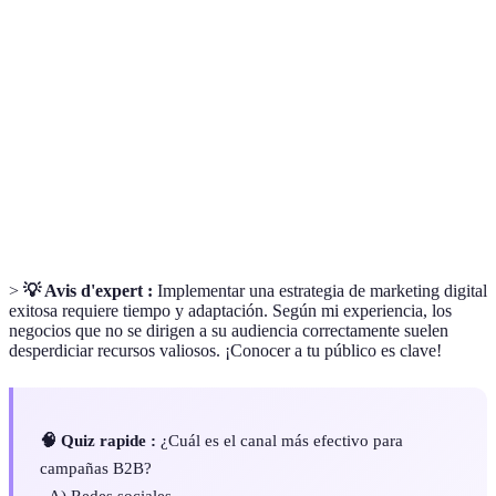
Proceso de optimización de un sitio web para mejorar
SEO
su visibilidad en los motores de búsqueda.
Indicadores específicos utilizados para medir el
KPI
rendimiento de una estrategia de marketing.
Buyer
Representación ficticia de tus clientes ideales basada en
Persona
datos reales y comportamientos de compra.
>
💡 Avis d'expert :
Implementar una estrategia de marketing digital
exitosa requiere tiempo y adaptación. Según mi experiencia, los
negocios que no se dirigen a su audiencia correctamente suelen
desperdiciar recursos valiosos. ¡Conocer a tu público es clave!
🧠 Quiz rapide :
¿Cuál es el canal más efectivo para
campañas B2B?
- A) Redes sociales