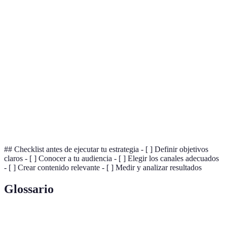
Comercio
SEM
rápidos, buena
costoso a largo
electrónico
segmentación
plazo
Puede ser
Personalización,
B2B,
Email
percibido como
alto ROI
servicios
spam
Interacción
Necesita
Redes
directa,
constante
Todas las
Sociales
segmentación
atención y
empresas
fácil
contenido
## Checklist antes de ejecutar tu estrategia - [ ] Definir objetivos
claros - [ ] Conocer a tu audiencia - [ ] Elegir los canales adecuados
- [ ] Crear contenido relevante - [ ] Medir y analizar resultados
Glossario
Terme
Définition