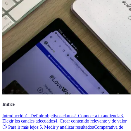
Índice
Introducción
1. Definir objetivos claros
2. Conocer a tu audiencia
3.
Elegir los canales adecuados
4. Crear contenido relevante y de valor
📺 Para ir más lejos:
5. Medir y analizar resultados
Comparativa de