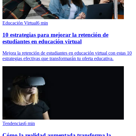
Educación Virtual
6
min
10 estrategias para mejorar la retención de
estudiantes en educación virtual
Mejora la retención de estudiantes en educación virtual con estas 10
estrategias efectivas que transformarán tu oferta educativa.
Tendencias
6
min
Cómo la realidad aumentada transforma la