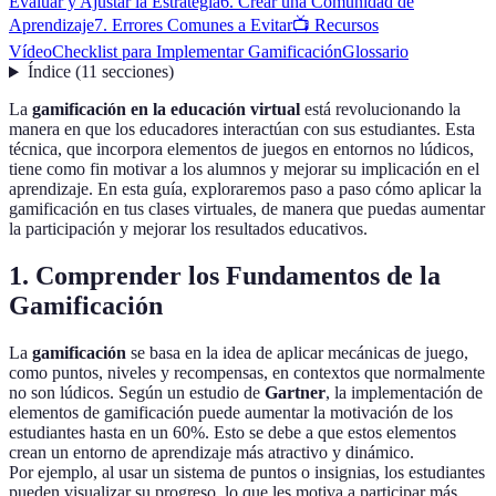
Evaluar y Ajustar la Estrategia
6. Crear una Comunidad de
Aprendizaje
7. Errores Comunes a Evitar
📺 Recursos
Vídeo
Checklist para Implementar Gamificación
Glossario
Índice
(
11
secciones
)
La
gamificación en la educación virtual
está revolucionando la
manera en que los educadores interactúan con sus estudiantes. Esta
técnica, que incorpora elementos de juegos en entornos no lúdicos,
tiene como fin motivar a los alumnos y mejorar su implicación en el
aprendizaje. En esta guía, exploraremos paso a paso cómo aplicar la
gamificación en tus clases virtuales, de manera que puedas aumentar
la participación y mejorar los resultados educativos.
1. Comprender los Fundamentos de la
Gamificación
La
gamificación
se basa en la idea de aplicar mecánicas de juego,
como puntos, niveles y recompensas, en contextos que normalmente
no son lúdicos. Según un estudio de
Gartner
, la implementación de
elementos de gamificación puede aumentar la motivación de los
estudiantes hasta en un 60%. Esto se debe a que estos elementos
crean un entorno de aprendizaje más atractivo y dinámico.
Por ejemplo, al usar un sistema de puntos o insignias, los estudiantes
pueden visualizar su progreso, lo que les motiva a participar más