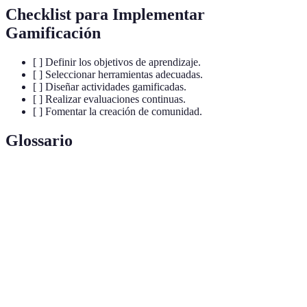
Checklist para Implementar
Gamificación
[ ] Definir los objetivos de aprendizaje.
[ ] Seleccionar herramientas adecuadas.
[ ] Diseñar actividades gamificadas.
[ ] Realizar evaluaciones continuas.
[ ] Fomentar la creación de comunidad.
Glossario
Terme
Définition
Uso de elementos de juego en contextos no
Gamificación
lúdicos para aumentar la motivación y la
participación.
Forma de enseñanza que utiliza tecnologías
Educación
digitales para acceder a la formación desde
Virtual
cualquier lugar.