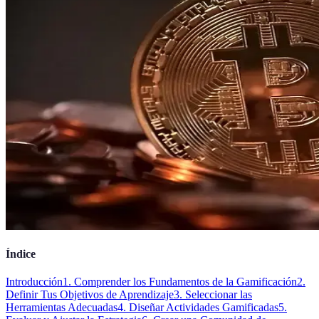
Índice
Introducción
1. Comprender los Fundamentos de la Gamificación
2.
Definir Tus Objetivos de Aprendizaje
3. Seleccionar las
Herramientas Adecuadas
4. Diseñar Actividades Gamificadas
5.