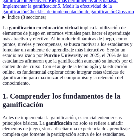
gamificación efectiva
3. Elegir las herramientas adecuadas
4.
Implementar la gamificación
5. Medir la efectividad de la
gamificación
Checklist de implementación de gamificación
Glossario
Índice
(
8
secciones
)
La
gamificación en educación virtual
implica la utilización de
elementos de juego en entornos virtuales para hacer el aprendizaje
más atractivo y efectivo. Al introducir dinámicas de juego, como
puntos, niveles y recompensas, se busca motivar a los estudiantes y
fomentar un ambiente de aprendizaje más interactivo. Según un
estudio realizado por
Purdue University
en 2025, el 76% de los
estudiantes afirmaron que la gamificación aumentó su interés por el
contenido del curso. Con el auge de la tecnología y la educación
online, es fundamental explorar cómo integrar estas técnicas de
gamificación para maximizar el compromiso y la retención del
conocimiento.
1. Comprender los fundamentos de la
gamificación
Antes de implementar la gamificación, es crucial entender sus
principios básicos. La
gamificación
no solo se refiere a añadir
elementos de juego, sino a diseñar una experiencia de aprendizaje
completa que fomente la participación activa de los estudiantes.