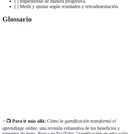
[ ] Implementar de manera progresiva.
[ ] Medir y ajustar según resultados y retroalimentación.
Glossario
Terme
Définition
Uso de elementos de juego en contextos no
Gamificación
lúdicos para motivar usuarios.
Capacidad de un sistema para permitir la
Interactividad
participación activa del usuario.
Motivación
Impulso interno que lleva a una persona a
intrínseca
realizar una actividad por satisfacción personal.
>
📺 Para ir más allá:
Cómo la gamificación transformó el
aprendizaje online
, una revisión exhaustiva de los beneficios y
ejemplos de éxito. Busca en YouTube: "gamificación en educación