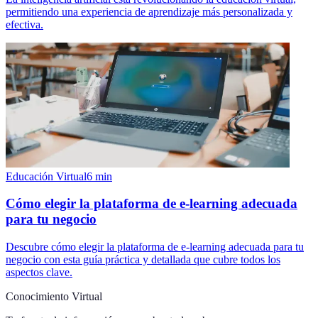
permitiendo una experiencia de aprendizaje más personalizada y
efectiva.
Educación Virtual
6
min
Cómo elegir la plataforma de e-learning adecuada
para tu negocio
Descubre cómo elegir la plataforma de e-learning adecuada para tu
negocio con esta guía práctica y detallada que cubre todos los
aspectos clave.
Conocimiento Virtual