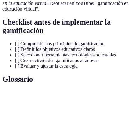
en la educación virtual
. Rebuscar en YouTube: "gamificación en
educación virtual".
Checklist antes de implementar la
gamificación
[ ] Comprender los principios de gamificación
[ ] Definir los objetivos educativos claros
[ ] Seleccionar herramientas tecnológicas adecuadas
[ ] Crear actividades gamificadas atractivas
[ ] Evaluar y ajustar la estrategia
Glossario
Terme
Définition
Uso de elementos de juego en contextos no
Gamificación
lúdicos.
Motivación
Deseo de aprender sin recompensas externas.