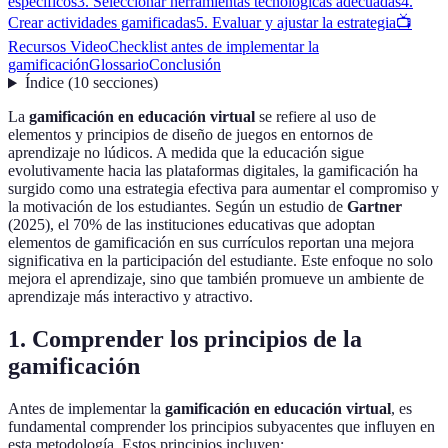
específicos
3. Seleccionar herramientas tecnológicas adecuadas
4.
Crear actividades gamificadas
5. Evaluar y ajustar la estrategia
📺
Recursos Video
Checklist antes de implementar la
gamificación
Glossario
Conclusión
Índice
(
10
secciones
)
La
gamificación en educación virtual
se refiere al uso de
elementos y principios de diseño de juegos en entornos de
aprendizaje no lúdicos. A medida que la educación sigue
evolutivamente hacia las plataformas digitales, la gamificación ha
surgido como una estrategia efectiva para aumentar el compromiso y
la motivación de los estudiantes. Según un estudio de
Gartner
(2025), el 70% de las instituciones educativas que adoptan
elementos de gamificación en sus currículos reportan una mejora
significativa en la participación del estudiante. Este enfoque no solo
mejora el aprendizaje, sino que también promueve un ambiente de
aprendizaje más interactivo y atractivo.
1. Comprender los principios de la
gamificación
Antes de implementar la
gamificación en educación virtual
, es
fundamental comprender los principios subyacentes que influyen en
esta metodología. Estos principios incluyen: