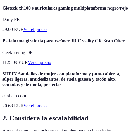
Gioteck xh100 s auriculares gaming multiplataforma negro/rojo
Darty FR
29.90
EUR
Ver el precio
Plataforma giratoria para escáner 3D Creality CR Scan Otter
Geekbuying DE
1125.09
EUR
Ver el precio
SHEIN Sandalias de mujer con plataforma y punta abierta,
súper ligeras, antideslizantes, de suela gruesa y tacón alto,
cómodas y de moda, perfectas
es.shein.com
20.68
EUR
Ver el precio
2. Considera la escalabilidad
A medida que tu negocio crece, también pueden hacerlo tus