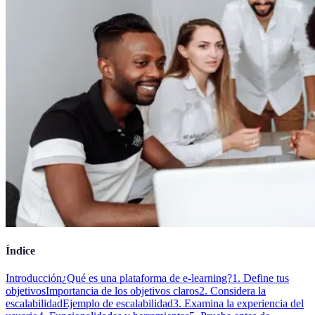
Índice
Introducción
¿Qué es una plataforma de e-learning?
1. Define tus
objetivos
Importancia de los objetivos claros
2. Considera la
escalabilidad
Ejemplo de escalabilidad
3. Examina la experiencia del