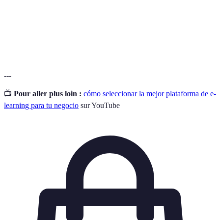
Gamificación
lúdicos para aumentar la participación.
Plataforma
Sistema de gestión de aprendizaje que permite
LMS
administrar cursos y estudiantes.
---
📺
Pour aller plus loin :
cómo seleccionar la mejor plataforma de e-
learning para tu negocio
sur YouTube