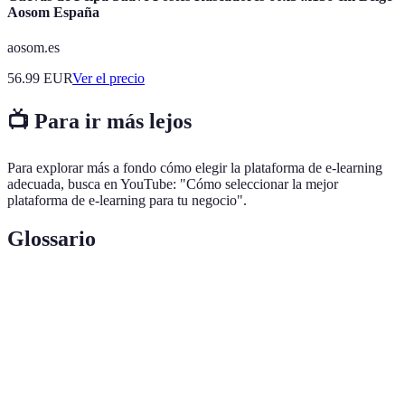
Aosom España
aosom.es
56.99
EUR
Ver el precio
📺 Para ir más lejos
Para explorar más a fondo cómo elegir la plataforma de e-learning
adecuada, busca en YouTube: "Cómo seleccionar la mejor
plataforma de e-learning para tu negocio".
Glossario
Terme
Définition
Educación a distancia a través de plataformas
E-learning
digitales.
Uso de elementos de juego en contextos no