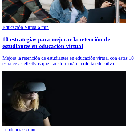
Educación Virtual
6
min
10 estrategias para mejorar la retención de
estudiantes en educación virtual
Mejora la retención de estudiantes en educación virtual con estas 10
estrategias efectivas que transformarán tu oferta educativa.
Tendencias
6
min