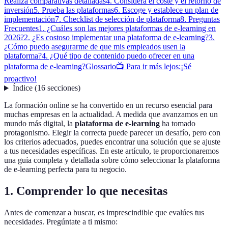
Realiza comparativas detalladas
4. Considera el coste y el retorno de
inversión
5. Prueba las plataformas
6. Escoge y establece un plan de
implementación
7. Checklist de selección de plataforma
8. Preguntas
Frecuentes
1. ¿Cuáles son las mejores plataformas de e-learning en
2026?
2. ¿Es costoso implementar una plataforma de e-learning?
3.
¿Cómo puedo asegurarme de que mis empleados usen la
plataforma?
4. ¿Qué tipo de contenido puedo ofrecer en una
plataforma de e-learning?
Glossario
📺 Para ir más lejos:
¡Sé
proactivo!
Índice
(
16
secciones
)
La formación online se ha convertido en un recurso esencial para
muchas empresas en la actualidad. A medida que avanzamos en un
mundo más digital, la
plataforma de e-learning
ha tomado
protagonismo. Elegir la correcta puede parecer un desafío, pero con
los criterios adecuados, puedes encontrar una solución que se ajuste
a tus necesidades específicas. En este artículo, te proporcionaremos
una guía completa y detallada sobre cómo seleccionar la plataforma
de e-learning perfecta para tu negocio.
1. Comprender lo que necesitas
Antes de comenzar a buscar, es imprescindible que evalúes tus
necesidades. Pregúntate a ti mismo: