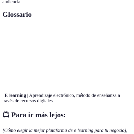
audiencia.
Glossario
Terme
Définition
Sistema de Gestión de Aprendizaje, plataforma para
LMS
administrar el aprendizaje online.
Retorno de la Inversión, indicador que mide la
ROI
rentabilidad de una inversión.
|
E-learning
| Aprendizaje electrónico, método de enseñanza a
través de recursos digitales.
📺 Para ir más lejos:
[Cómo elegir la mejor plataforma de e-learning para tu negocio]
,