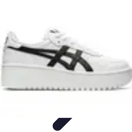
Conocimiento Virtual
Plataformas de E-learning
Estrategias de Aprendizaje
Plataformas de
E-Learning
Educación Virtual
Herramientas
Conocimiento Virtual