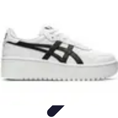
Conocimiento Virtual
Plataformas de E-learning
Estrategias de Aprendizaje
Plataformas de
E-Learning
Educación Virtual
Herramientas
Conocimiento Virtual