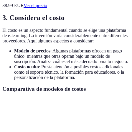
38.99
EUR
Ver el precio
3. Considera el costo
El costo es un aspecto fundamental cuando se elige una plataforma
de e-learning. La inversión varía considerablemente entre diferentes
proveedores. Aquí algunos aspectos a considerar:
Modelo de precios
: Algunas plataformas ofrecen un pago
único, mientras que otras operan bajo un modelo de
suscripción. Analiza cuál es el más adecuado para tu negocio.
Costo oculto
: Presta atención a posibles costos adicionales
como el soporte técnico, la formación para educadores, o la
personalización de la plataforma.
Comparativa de modelos de costos
Plataforma
Modelo de Precio
Características
Recomend
Contenido
Plataforma
Pago único
multimedia,
Buena opc
A