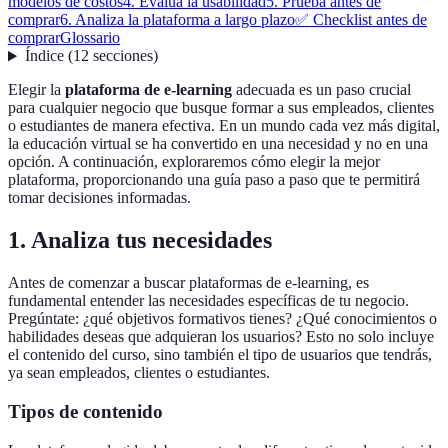
modelos de costos
4. Evalúa la usabilidad
5. Prueba antes de
comprar
6. Analiza la plataforma a largo plazo
✅ Checklist antes de
comprar
Glossario
Índice
(
12
secciones
)
Elegir la
plataforma de e-learning
adecuada es un paso crucial
para cualquier negocio que busque formar a sus empleados, clientes
o estudiantes de manera efectiva. En un mundo cada vez más digital,
la educación virtual se ha convertido en una necesidad y no en una
opción. A continuación, exploraremos cómo elegir la mejor
plataforma, proporcionando una guía paso a paso que te permitirá
tomar decisiones informadas.
1. Analiza tus necesidades
Antes de comenzar a buscar plataformas de e-learning, es
fundamental entender las necesidades específicas de tu negocio.
Pregúntate: ¿qué objetivos formativos tienes? ¿Qué conocimientos o
habilidades deseas que adquieran los usuarios? Esto no solo incluye
el contenido del curso, sino también el tipo de usuarios que tendrás,
ya sean empleados, clientes o estudiantes.
Tipos de contenido