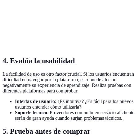
soporte técnico
Plataforma
Suscripción
Integraciones
Ideal para
B
mensual
avanzadas
escalar
Plataforma
Pago por usuario
Soporte básico
Más accesi
C
4. Evalúa la usabilidad
La facilidad de uso es otro factor crucial. Si los usuarios encuentran
dificultad en navegar por la plataforma, esto puede afectar
negativamente su experiencia de aprendizaje. Realiza pruebas con
diferentes plataformas para comprobar:
Interfaz de usuario
: ¿Es intuitiva? ¿Es fácil para los nuevos
usuarios entender cómo utilizarla?
Soporte técnico
: Proveedores con un buen servicio al cliente
serán de gran ayuda cuando surjan problemas técnicos.
5. Prueba antes de comprar