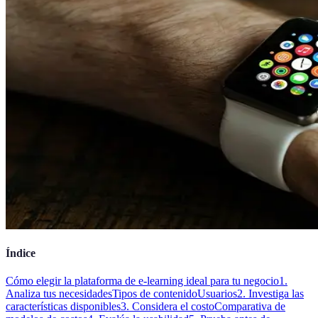
Índice
Cómo elegir la plataforma de e-learning ideal para tu negocio
1.
Analiza tus necesidades
Tipos de contenido
Usuarios
2. Investiga las
características disponibles
3. Considera el costo
Comparativa de