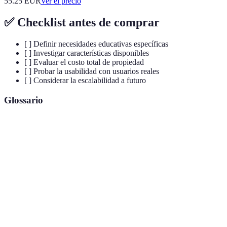
55.25
EUR
Ver el precio
✅ Checklist antes de comprar
[ ] Definir necesidades educativas específicas
[ ] Investigar características disponibles
[ ] Evaluar el costo total de propiedad
[ ] Probar la usabilidad con usuarios reales
[ ] Considerar la escalabilidad a futuro
Glossario
Terme
Définition
Formación realizada a través de medios
e-learning
electrónicos.
Capacidad de un curso para involucrar
Interactividad
activamente al aprendiz.
Mobile-
Diseño que permite el acceso fácil desde