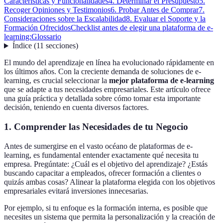
Características y Funcionalidades
4. Determinar el Presupuesto
5.
Recoger Opiniones y Testimonios
6. Probar Antes de Comprar
7.
Consideraciones sobre la Escalabilidad
8. Evaluar el Soporte y la
Formación Ofrecidos
Checklist antes de elegir una plataforma de e-
learning:
Glossario
Índice
(
11
secciones
)
El mundo del aprendizaje en línea ha evolucionado rápidamente en
los últimos años. Con la creciente demanda de soluciones de e-
learning, es crucial seleccionar la
mejor plataforma de e-learning
que se adapte a tus necesidades empresariales. Este artículo ofrece
una guía práctica y detallada sobre cómo tomar esta importante
decisión, teniendo en cuenta diversos factores.
1. Comprender las Necesidades de tu Negocio
Antes de sumergirse en el vasto océano de plataformas de e-
learning, es fundamental entender exactamente qué necesita tu
empresa. Pregúntate: ¿Cuál es el objetivo del aprendizaje? ¿Estás
buscando capacitar a empleados, ofrecer formación a clientes o
quizás ambas cosas? Alinear la plataforma elegida con los objetivos
empresariales evitará inversiones innecesarias.
Por ejemplo, si tu enfoque es la formación interna, es posible que
necesites un sistema que permita la personalización y la creación de