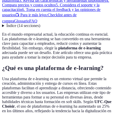
plataforma
3. Revisa las características y herramientas disponibles
4.
Compara precios y costos ocultos
5. Considera el soporte y la
capacitación
6. Toma en cuenta el feedback y las opiniones de
usuarios
📺 Para ir más lejos:
Checklist antes de
compra
Glossario
FAQ
Índice
(
14
secciones
)
En el mundo empresarial actual, la educación continua es esencial.
Las plataformas de e-learning se han convertido en una herramienta
clave para capacitar a empleados, reducir costos y aumentar la
flexibilidad. Sin embargo, elegir la
plataforma de e-learning
adecuada puede ser un desafío. Este artículo ofrece una guía práctica
para ayudarte a tomar la mejor decisión para tu empresa.
¿Qué es una plataforma de e-learning?
Una plataforma de e-learning es un entorno virtual que permite la
creación, administración y entrega de cursos en línea. Estas
plataformas facilitan el aprendizaje a distancia, ofreciendo contenido
accesible y diverso a los usuarios. Las empresas utilizan este tipo de
herramientas para formar a su personal en diversas áreas, desde
habilidades técnicas hasta formación en soft skills. Según
UFC-Que
Choisir
, el uso de plataformas de e-learning ha aumentado un 25%
en los últimos años, reflejando la tendencia hacia la digitalización en