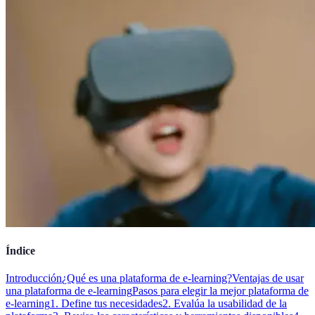
Índice
Introducción
¿Qué es una plataforma de e-learning?
Ventajas de usar
una plataforma de e-learning
Pasos para elegir la mejor plataforma de
e-learning
1. Define tus necesidades
2. Evalúa la usabilidad de la