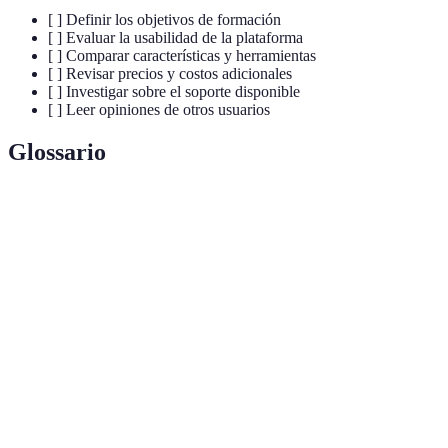
[ ] Definir los objetivos de formación
[ ] Evaluar la usabilidad de la plataforma
[ ] Comparar características y herramientas
[ ] Revisar precios y costos adicionales
[ ] Investigar sobre el soporte disponible
[ ] Leer opiniones de otros usuarios
Glossario
Término
Definición
Uso de elementos de juego en el aprendizaje para
Gamificación
aumentar la motivación.
Sistema de gestión de aprendizaje que ayuda a
LMS
administrar y monitorear la educación.
Educación a distancia mediante plataformas
E-learning
digitales.