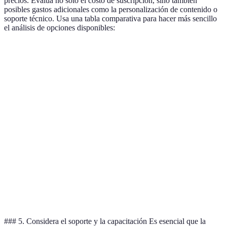
precios. Evalúa no solo el costo de suscripción, sino también
posibles gastos adicionales como la personalización de contenido o
soporte técnico. Usa una tabla comparativa para hacer más sencillo
el análisis de opciones disponibles:
Característica
Plataforma A
Plataforma B
Plataforma 
Soporte
Horario
24/7
24/7
técnico
laboral
Gamificación
Sí
No
Sí
Precio
€50
€30
€60
mensual
Integración
con otras
Sí
No
Sí
herramientas
### 5. Considera el soporte y la capacitación Es esencial que la