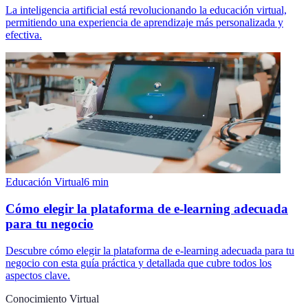
La inteligencia artificial está revolucionando la educación virtual,
permitiendo una experiencia de aprendizaje más personalizada y
efectiva.
Educación Virtual
6
min
Cómo elegir la plataforma de e-learning adecuada
para tu negocio
Descubre cómo elegir la plataforma de e-learning adecuada para tu
negocio con esta guía práctica y detallada que cubre todos los
aspectos clave.
Conocimiento Virtual