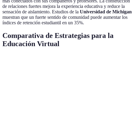
más conectados con sus compañeros y profesores. La construcción
de relaciones fuertes mejora la experiencia educativa y reduce la
sensación de aislamiento. Estudios de la
Universidad de Michigan
muestran que un fuerte sentido de comunidad puede aumentar los
índices de retención estudiantil en un 35%.
Comparativa de Estrategias para la
Educación Virtual
Estrategia
Ventajas
Desventajas
Come
Aumenta
Ideal 
Puede perder
motivación
curso
Gamificación
efectividad si
y
larga
es excesivo
compromiso
durac
Satisface
Requiere más
Aumen
Personalización
necesidades
tiempo de
satisf
individuales
preparación
del es