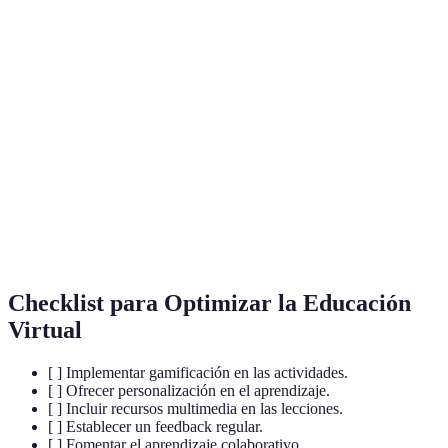
Uso de elementos de juego en contextos no
Gamificación
lúdicos para aumentar la motivación y el
compromiso.
Realidad
Tecnología que superpone información digital al
Aumentada
mundo real, mejorando la interacción educativa.
(RA)
Interacciones que no ocurren en tiempo real,
Comunicación
permitiendo a los participantes responder en su
Asincrónica
propio horario.
Checklist para Optimizar la Educación
Virtual
[ ] Implementar gamificación en las actividades.
[ ] Ofrecer personalización en el aprendizaje.
[ ] Incluir recursos multimedia en las lecciones.
[ ] Establecer un feedback regular.
[ ] Fomentar el aprendizaje colaborativo.