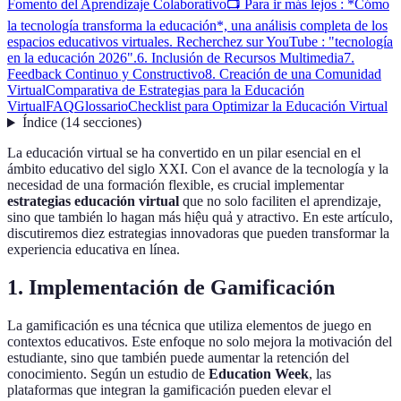
Fomento del Aprendizaje Colaborativo
📺 Para ir más lejos : *Cómo
la tecnología transforma la educación*, una análisis completa de los
espacios educativos virtuales. Recherchez sur YouTube : "tecnología
en la educación 2026".
6. Inclusión de Recursos Multimedia
7.
Feedback Continuo y Constructivo
8. Creación de una Comunidad
Virtual
Comparativa de Estrategias para la Educación
Virtual
FAQ
Glossario
Checklist para Optimizar la Educación Virtual
Índice
(
14
secciones
)
La educación virtual se ha convertido en un pilar esencial en el
ámbito educativo del siglo XXI. Con el avance de la tecnología y la
necesidad de una formación flexible, es crucial implementar
estrategias educación virtual
que no solo faciliten el aprendizaje,
sino que también lo hagan más hiệu quả y atractivo. En este artículo,
discutiremos diez estrategias innovadoras que pueden transformar la
experiencia educativa en línea.
1. Implementación de Gamificación
La gamificación es una técnica que utiliza elementos de juego en
contextos educativos. Este enfoque no solo mejora la motivación del
estudiante, sino que también puede aumentar la retención del
conocimiento. Según un estudio de
Education Week
, las
plataformas que integran la gamificación pueden elevar el