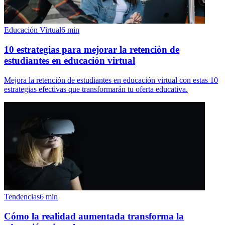
Educación Virtual
6
min
10 estrategias para mejorar la retención de
estudiantes en educación virtual
Mejora la retención de estudiantes en educación virtual con estas 10
estrategias efectivas que transformarán tu oferta educativa.
Tendencias
6
min
Cómo la realidad aumentada transforma la