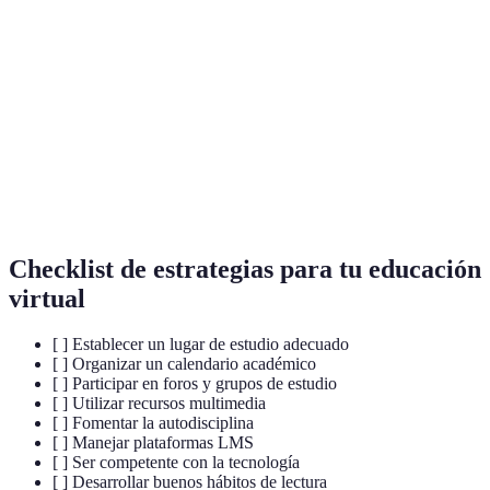
Terme
Définition
Sistema utilizado para gestionar el aprendizaje en
LMS
línea.
E-learning
Proceso de aprendizaje mediante medios digitales.
Uso de elementos de juego en contextos
Gamificación
educativos.
Checklist de estrategias para tu educación
virtual
[ ] Establecer un lugar de estudio adecuado
[ ] Organizar un calendario académico
[ ] Participar en foros y grupos de estudio
[ ] Utilizar recursos multimedia
[ ] Fomentar la autodisciplina
[ ] Manejar plataformas LMS
[ ] Ser competente con la tecnología
[ ] Desarrollar buenos hábitos de lectura