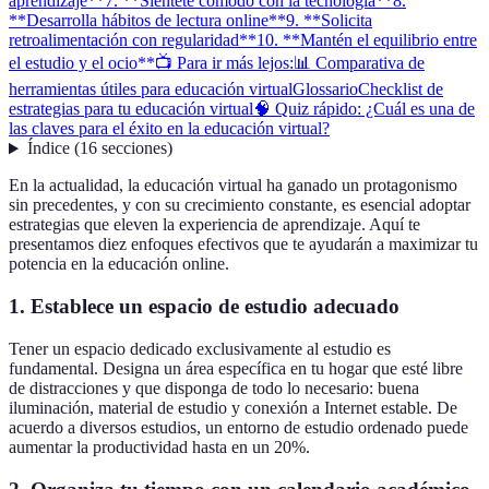
aprendizaje**
7. **Siéntete cómodo con la tecnología**
8.
**Desarrolla hábitos de lectura online**
9. **Solicita
retroalimentación con regularidad**
10. **Mantén el equilibrio entre
el estudio y el ocio**
📺 Para ir más lejos:
📊 Comparativa de
herramientas útiles para educación virtual
Glossario
Checklist de
estrategias para tu educación virtual
🧠 Quiz rápido: ¿Cuál es una de
las claves para el éxito en la educación virtual?
Índice
(
16
secciones
)
En la actualidad, la educación virtual ha ganado un protagonismo
sin precedentes, y con su crecimiento constante, es esencial adoptar
estrategias que eleven la experiencia de aprendizaje. Aquí te
presentamos diez enfoques efectivos que te ayudarán a maximizar tu
potencia en la educación online.
1.
Establece un espacio de estudio adecuado
Tener un espacio dedicado exclusivamente al estudio es
fundamental. Designa un área específica en tu hogar que esté libre
de distracciones y que disponga de todo lo necesario: buena
iluminación, material de estudio y conexión a Internet estable. De
acuerdo a diversos estudios, un entorno de estudio ordenado puede
aumentar la productividad hasta en un 20%.