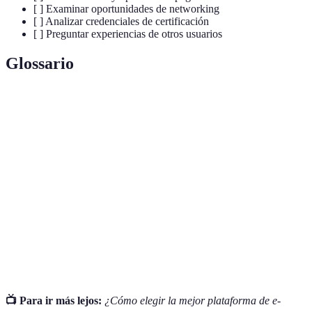
[ ] Examinar oportunidades de networking
[ ] Analizar credenciales de certificación
[ ] Preguntar experiencias de otros usuarios
Glossario
Terme
Définition
Aprendizaje que se facilita mediante plataformas
E-learning
digitales, permitiendo flexibilidad y accesibilidad.
Múltiples
Diversidad en la presentación del contenido, como
formatos
videos, podcasts o textos interactivos.
Confirmación oficial de competencia en un área de
Certificación
estudio, valorada por empleadores.
📺 Para ir más lejos:
¿Cómo elegir la mejor plataforma de e-