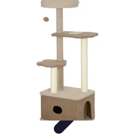
Conocimiento Virtual
Plataformas de E-learning
Estrategias de Aprendizaje
Plataformas de
E-Learning
Educación Virtual
Herramientas
Conocimiento Virtual