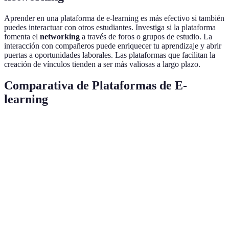
Aprender en una plataforma de e-learning es más efectivo si también
puedes interactuar con otros estudiantes. Investiga si la plataforma
fomenta el
networking
a través de foros o grupos de estudio. La
interacción con compañeros puede enriquecer tu aprendizaje y abrir
puertas a oportunidades laborales. Las plataformas que facilitan la
creación de vínculos tienden a ser más valiosas a largo plazo.
Comparativa de Plataformas de E-
learning
Criterio
Plataforma A
Plataforma B
Plataforma C
Variedad
Alta
Media
Baja
de cursos
Calidad
del
Excelente
Buena
Regular
contenido