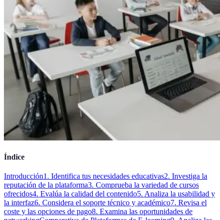
Índice
Introducción
1. Identifica tus necesidades educativas
2. Investiga la
reputación de la plataforma
3. Comprueba la variedad de cursos
ofrecidos
4. Evalúa la calidad del contenido
5. Analiza la usabilidad y
la interfaz
6. Considera el soporte técnico y académico
7. Revisa el
coste y las opciones de pago
8. Examina las oportunidades de