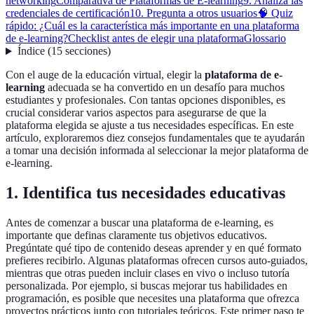
networking
Comparativa de Plataformas de E-learning
9. Analiza las
credenciales de certificación
10. Pregunta a otros usuarios
🧠 Quiz
rápido: ¿Cuál es la característica más importante en una plataforma
de e-learning?
Checklist antes de elegir una plataforma
Glossario
Índice
(
15
secciones
)
Con el auge de la educación virtual, elegir la
plataforma de e-
learning
adecuada se ha convertido en un desafío para muchos
estudiantes y profesionales. Con tantas opciones disponibles, es
crucial considerar varios aspectos para asegurarse de que la
plataforma elegida se ajuste a tus necesidades específicas. En este
artículo, exploraremos diez consejos fundamentales que te ayudarán
a tomar una decisión informada al seleccionar la mejor plataforma de
e-learning.
1. Identifica tus necesidades educativas
Antes de comenzar a buscar una plataforma de e-learning, es
importante que definas claramente tus objetivos educativos.
Pregúntate qué tipo de contenido deseas aprender y en qué formato
prefieres recibirlo. Algunas plataformas ofrecen cursos auto-guiados,
mientras que otras pueden incluir clases en vivo o incluso tutoría
personalizada. Por ejemplo, si buscas mejorar tus habilidades en
programación, es posible que necesites una plataforma que ofrezca
proyectos prácticos junto con tutoriales teóricos. Este primer paso te