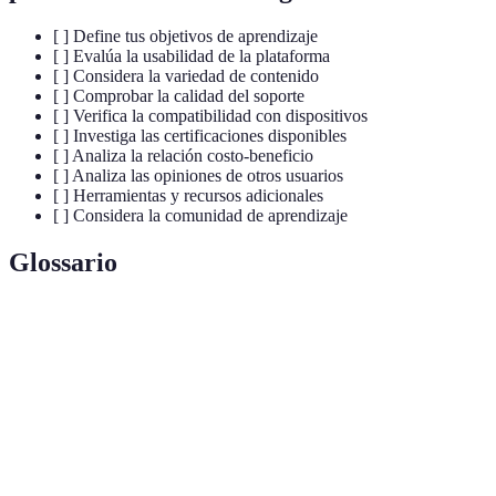
[ ] Define tus objetivos de aprendizaje
[ ] Evalúa la usabilidad de la plataforma
[ ] Considera la variedad de contenido
[ ] Comprobar la calidad del soporte
[ ] Verifica la compatibilidad con dispositivos
[ ] Investiga las certificaciones disponibles
[ ] Analiza la relación costo-beneficio
[ ] Analiza las opiniones de otros usuarios
[ ] Herramientas y recursos adicionales
[ ] Considera la comunidad de aprendizaje
Glossario
Término
Definición
Facilidad con la que los usuarios pueden navegar y
Usabilidad
utilizar una plataforma.
Documento que acredita la formación completada
Certificación
por un estudiante en un curso específico.