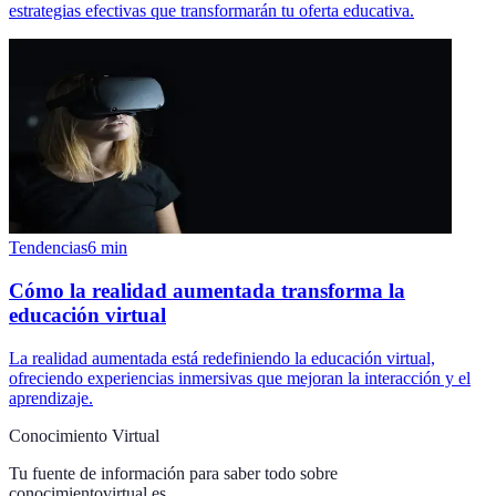
estrategias efectivas que transformarán tu oferta educativa.
Tendencias
6
min
Cómo la realidad aumentada transforma la
educación virtual
La realidad aumentada está redefiniendo la educación virtual,
ofreciendo experiencias inmersivas que mejoran la interacción y el
aprendizaje.
Conocimiento Virtual
Tu fuente de información para saber todo sobre
conocimientovirtual.es
.