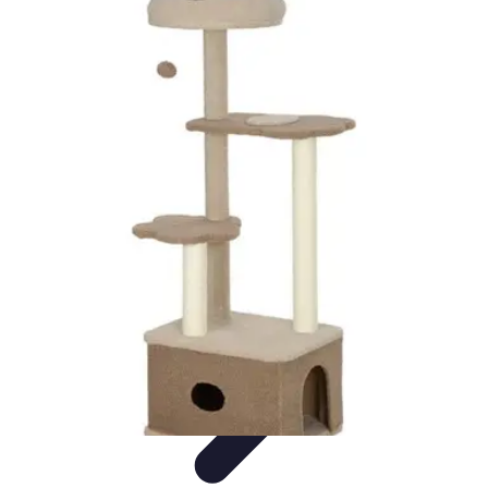
Conocimiento Virtual
Plataformas de E-learning
Estrategias de Aprendizaje
Plataformas de
E-Learning
Educación Virtual
Herramientas
Conocimiento Virtual