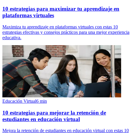
10 estrategias para maximizar tu aprendizaje en
plataformas virtuales
Maximiza tu aprendizaje en plataformas virtuales con estas 10
estrategias efectivas y consejos prácticos para una mejor experiencia
educativa.
Educación Virtual
6
min
10 estrategias para mejorar la retención de
estudiantes en educación virtual
Mejora la retención de estudiantes en educación virtual con estas 10