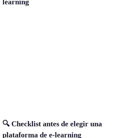
learning
Característica
Plataforma A
Plataforma B
Plataforma 
Usabilidad
Excelente
Buena
Regular
Variedad de
Amplia
Moderada
Baja
contenido
No
Certificaciones
Reconocidas
Limitadas
disponibles
Soporte
Horarios
24/7
Sin soporte
técnico
limitados
🔍 Checklist antes de elegir una
plataforma de e-learning