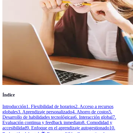
Índice
Introducción
1. Flexibilidad de horarios
2. Acceso a recursos
globales
3. Aprendizaje personalizado
4. Ahorro de costos
5.
Desarrollo de habilidades tecnológicas
6. Interacción global
7.
Evaluación continua y feedback inmediato
8. Comodidad y
accesibilidad
9. Enfoque en el aprendizaje autogestionado
10.