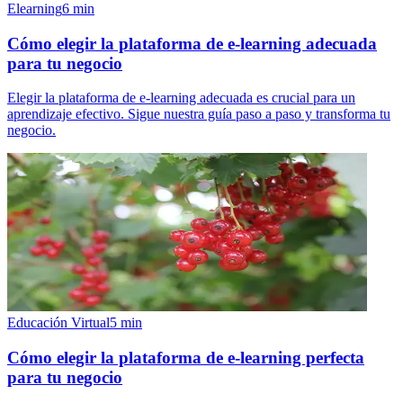
Elearning
6
min
Cómo elegir la plataforma de e-learning adecuada
para tu negocio
Elegir la plataforma de e-learning adecuada es crucial para un
aprendizaje efectivo. Sigue nuestra guía paso a paso y transforma tu
negocio.
Educación Virtual
5
min
Cómo elegir la plataforma de e-learning perfecta
para tu negocio