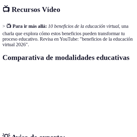
📺 Recursos Vídeo
>
📺 Para ir más allá:
10 beneficios de la educación virtual
, una
charla que explora cómo estos beneficios pueden transformar tu
proceso educativo. Revisa en YouTube: "beneficios de la educación
virtual 2026".
Comparativa de modalidades educativas
Modalidad
Flexibilidad
Costo
Acceso a recursos
In
Presencial
Bajo
Alto
Limitado
Al
Virtual
Alto
Bajo
Global
Me
Híbrido
Medio
Medio
Amplio
Al