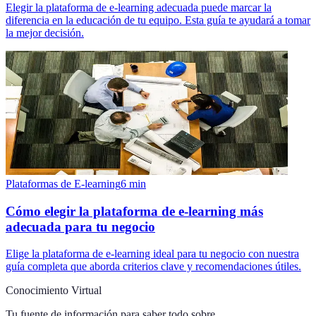
Elegir la plataforma de e-learning adecuada puede marcar la
diferencia en la educación de tu equipo. Esta guía te ayudará a tomar
la mejor decisión.
Plataformas de E-learning
6
min
Cómo elegir la plataforma de e-learning más
adecuada para tu negocio
Elige la plataforma de e-learning ideal para tu negocio con nuestra
guía completa que aborda criterios clave y recomendaciones útiles.
Conocimiento Virtual
Tu fuente de información para saber todo sobre